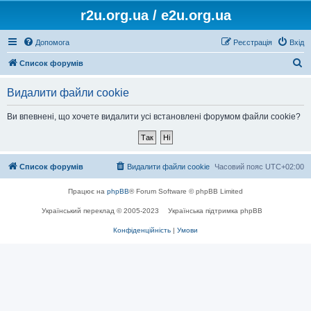
r2u.org.ua / e2u.org.ua
Допомога
Реєстрація
Вхід
П
Список форумів
о
Видалити файли cookie
ш
у
Ви впевнені, що хочете видалити усі встановлені форумом файли cookie?
к
Список форумів
Видалити файли cookie
Часовий пояс
UTC+02:00
Працює на
phpBB
® Forum Software © phpBB Limited
Український переклад © 2005-2023
Українська підтримка phpBB
Конфіденційність
|
Умови