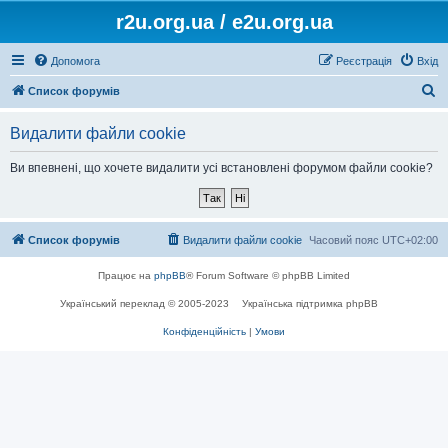
r2u.org.ua / e2u.org.ua
Допомога
Реєстрація
Вхід
П
Список форумів
о
Видалити файли cookie
ш
у
Ви впевнені, що хочете видалити усі встановлені форумом файли cookie?
к
Список форумів
Видалити файли cookie
Часовий пояс
UTC+02:00
Працює на
phpBB
® Forum Software © phpBB Limited
Український переклад © 2005-2023
Українська підтримка phpBB
Конфіденційність
|
Умови