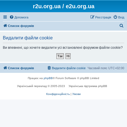
r2u.org.ua / e2u.org.ua
Допомога
Реєстрація
Вхід
П
Список форумів
о
Видалити файли cookie
ш
у
Ви впевнені, що хочете видалити усі встановлені форумом файли cookie?
к
Список форумів
Видалити файли cookie
Часовий пояс
UTC+02:00
Працює на
phpBB
® Forum Software © phpBB Limited
Український переклад © 2005-2023
Українська підтримка phpBB
Конфіденційність
|
Умови