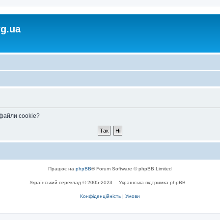
rg.ua
 файли cookie?
Працює на
phpBB
® Forum Software © phpBB Limited
Український переклад © 2005-2023
Українська підтримка phpBB
Конфіденційність
|
Умови