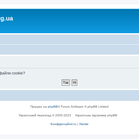
rg.ua
 файли cookie?
Працює на
phpBB
® Forum Software © phpBB Limited
Український переклад © 2005-2023
Українська підтримка phpBB
Конфіденційність
|
Умови