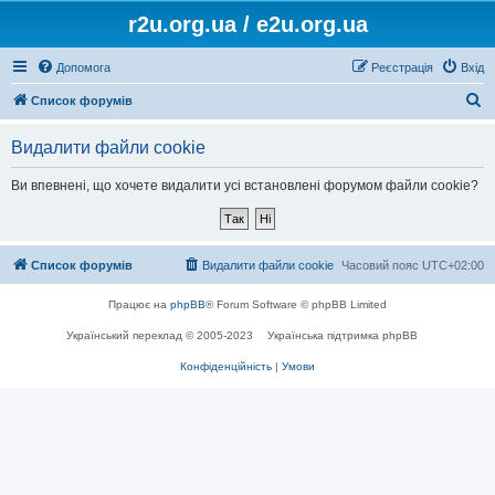
r2u.org.ua / e2u.org.ua
Допомога
Реєстрація
Вхід
П
Список форумів
о
Видалити файли cookie
ш
у
Ви впевнені, що хочете видалити усі встановлені форумом файли cookie?
к
Список форумів
Видалити файли cookie
Часовий пояс
UTC+02:00
Працює на
phpBB
® Forum Software © phpBB Limited
Український переклад © 2005-2023
Українська підтримка phpBB
Конфіденційність
|
Умови