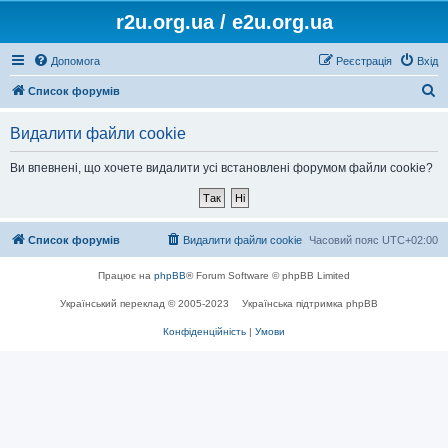
r2u.org.ua / e2u.org.ua
Допомога
Реєстрація
Вхід
П
Список форумів
о
Видалити файли cookie
ш
у
Ви впевнені, що хочете видалити усі встановлені форумом файли cookie?
к
Список форумів
Видалити файли cookie
Часовий пояс
UTC+02:00
Працює на
phpBB
® Forum Software © phpBB Limited
Український переклад © 2005-2023
Українська підтримка phpBB
Конфіденційність
|
Умови