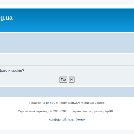
rg.ua
 файли cookie?
Працює на
phpBB
® Forum Software © phpBB Limited
Український переклад © 2005-2023
Українська підтримка phpBB
Конфіденційність
|
Умови