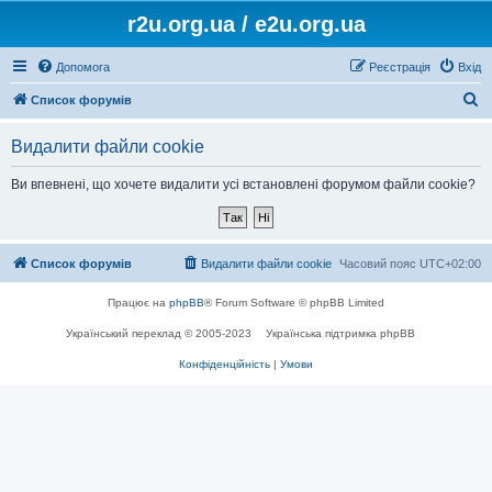
r2u.org.ua / e2u.org.ua
Допомога
Реєстрація
Вхід
П
Список форумів
о
Видалити файли cookie
ш
у
Ви впевнені, що хочете видалити усі встановлені форумом файли cookie?
к
Список форумів
Видалити файли cookie
Часовий пояс
UTC+02:00
Працює на
phpBB
® Forum Software © phpBB Limited
Український переклад © 2005-2023
Українська підтримка phpBB
Конфіденційність
|
Умови