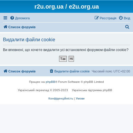
r2u.org.ua / e2u.org.ua
Допомога
Реєстрація
Вхід
П
Список форумів
о
Видалити файли cookie
ш
у
Ви впевнені, що хочете видалити усі встановлені форумом файли cookie?
к
Список форумів
Видалити файли cookie
Часовий пояс
UTC+02:00
Працює на
phpBB
® Forum Software © phpBB Limited
Український переклад © 2005-2023
Українська підтримка phpBB
Конфіденційність
|
Умови