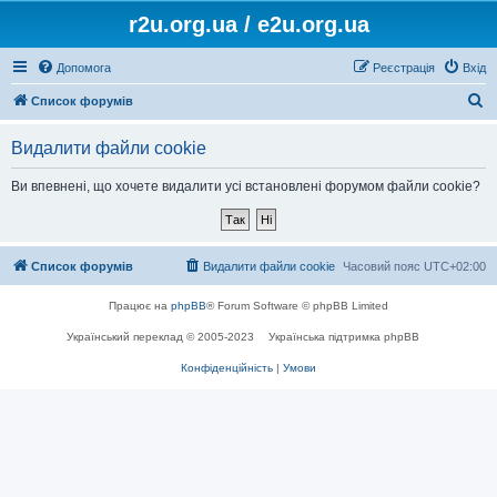
r2u.org.ua / e2u.org.ua
Допомога
Реєстрація
Вхід
П
Список форумів
о
Видалити файли cookie
ш
у
Ви впевнені, що хочете видалити усі встановлені форумом файли cookie?
к
Список форумів
Видалити файли cookie
Часовий пояс
UTC+02:00
Працює на
phpBB
® Forum Software © phpBB Limited
Український переклад © 2005-2023
Українська підтримка phpBB
Конфіденційність
|
Умови