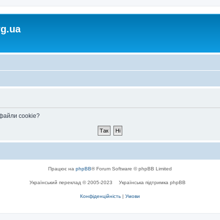
rg.ua
 файли cookie?
Працює на
phpBB
® Forum Software © phpBB Limited
Український переклад © 2005-2023
Українська підтримка phpBB
Конфіденційність
|
Умови