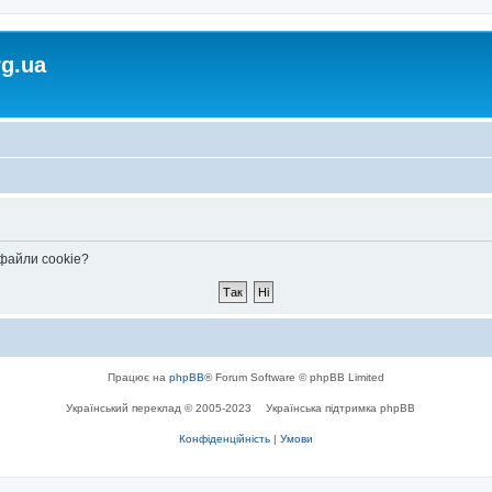
rg.ua
 файли cookie?
Працює на
phpBB
® Forum Software © phpBB Limited
Український переклад © 2005-2023
Українська підтримка phpBB
Конфіденційність
|
Умови