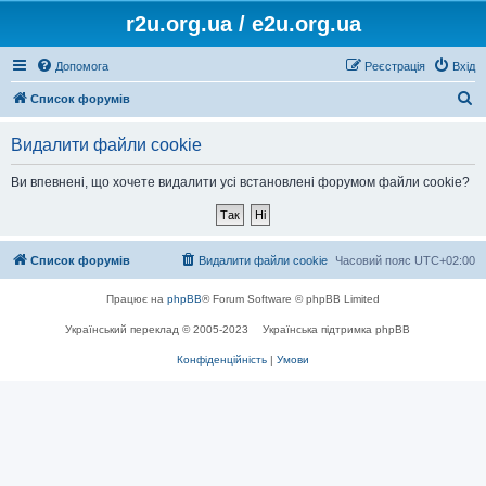
r2u.org.ua / e2u.org.ua
Допомога
Реєстрація
Вхід
П
Список форумів
о
Видалити файли cookie
ш
у
Ви впевнені, що хочете видалити усі встановлені форумом файли cookie?
к
Список форумів
Видалити файли cookie
Часовий пояс
UTC+02:00
Працює на
phpBB
® Forum Software © phpBB Limited
Український переклад © 2005-2023
Українська підтримка phpBB
Конфіденційність
|
Умови