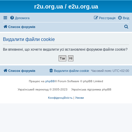
r2u.org.ua / e2u.org.ua
Допомога
Реєстрація
Вхід
П
Список форумів
о
Видалити файли cookie
ш
у
Ви впевнені, що хочете видалити усі встановлені форумом файли cookie?
к
Список форумів
Видалити файли cookie
Часовий пояс
UTC+02:00
Працює на
phpBB
® Forum Software © phpBB Limited
Український переклад © 2005-2023
Українська підтримка phpBB
Конфіденційність
|
Умови