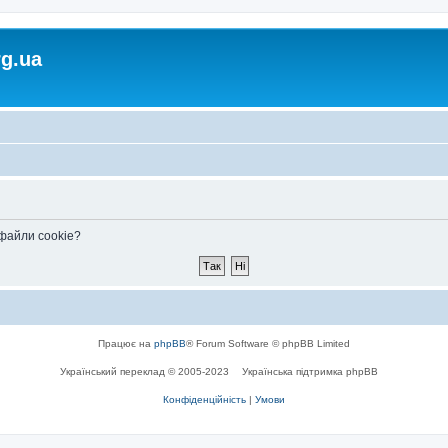
rg.ua
 файли cookie?
Працює на
phpBB
® Forum Software © phpBB Limited
Український переклад © 2005-2023
Українська підтримка phpBB
Конфіденційність
|
Умови