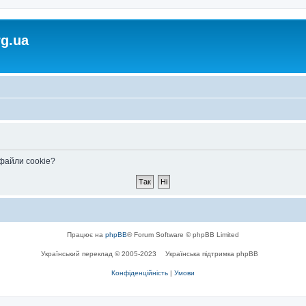
rg.ua
 файли cookie?
Працює на
phpBB
® Forum Software © phpBB Limited
Український переклад © 2005-2023
Українська підтримка phpBB
Конфіденційність
|
Умови