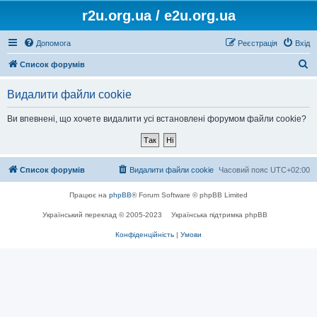
r2u.org.ua / e2u.org.ua
Допомога
Реєстрація
Вхід
П
Список форумів
о
Видалити файли cookie
ш
у
Ви впевнені, що хочете видалити усі встановлені форумом файли cookie?
к
Список форумів
Видалити файли cookie
Часовий пояс
UTC+02:00
Працює на
phpBB
® Forum Software © phpBB Limited
Український переклад © 2005-2023
Українська підтримка phpBB
Конфіденційність
|
Умови