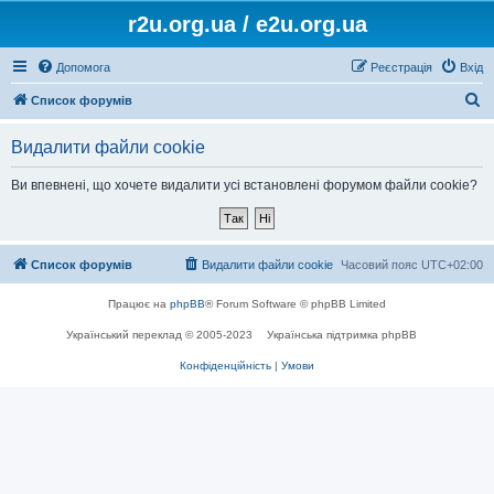
r2u.org.ua / e2u.org.ua
Допомога
Реєстрація
Вхід
П
Список форумів
о
Видалити файли cookie
ш
у
Ви впевнені, що хочете видалити усі встановлені форумом файли cookie?
к
Список форумів
Видалити файли cookie
Часовий пояс
UTC+02:00
Працює на
phpBB
® Forum Software © phpBB Limited
Український переклад © 2005-2023
Українська підтримка phpBB
Конфіденційність
|
Умови