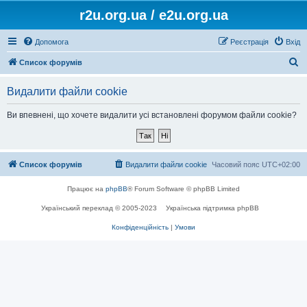
r2u.org.ua / e2u.org.ua
Допомога
Реєстрація
Вхід
П
Список форумів
о
Видалити файли cookie
ш
у
Ви впевнені, що хочете видалити усі встановлені форумом файли cookie?
к
Список форумів
Видалити файли cookie
Часовий пояс
UTC+02:00
Працює на
phpBB
® Forum Software © phpBB Limited
Український переклад © 2005-2023
Українська підтримка phpBB
Конфіденційність
|
Умови