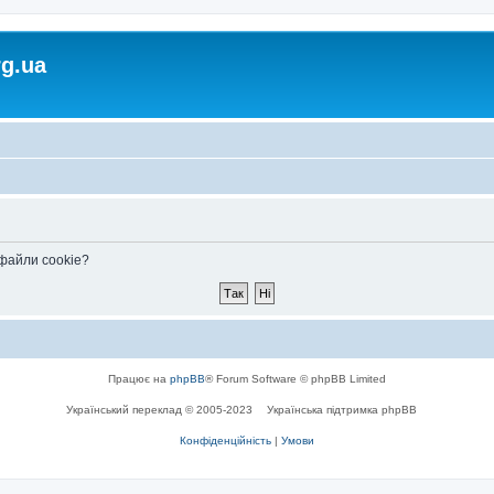
rg.ua
 файли cookie?
Працює на
phpBB
® Forum Software © phpBB Limited
Український переклад © 2005-2023
Українська підтримка phpBB
Конфіденційність
|
Умови