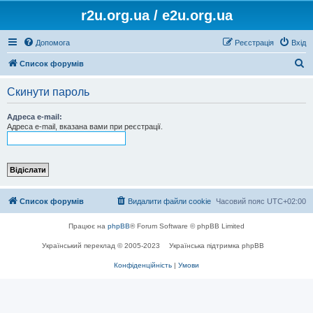
r2u.org.ua / e2u.org.ua
Допомога
Реєстрація
Вхід
П
Список форумів
о
Скинути пароль
ш
у
Адреса e-mail:
Адреса e-mail, вказана вами при реєстрації.
к
Список форумів
Видалити файли cookie
Часовий пояс
UTC+02:00
Працює на
phpBB
® Forum Software © phpBB Limited
Український переклад © 2005-2023
Українська підтримка phpBB
Конфіденційність
|
Умови