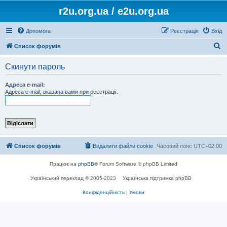
r2u.org.ua / e2u.org.ua
Допомога
Реєстрація
Вхід
П
Список форумів
о
Скинути пароль
ш
у
Адреса e-mail:
Адреса e-mail, вказана вами при реєстрації.
к
Список форумів
Видалити файли cookie
Часовий пояс
UTC+02:00
Працює на
phpBB
® Forum Software © phpBB Limited
Український переклад © 2005-2023
Українська підтримка phpBB
Конфіденційність
|
Умови