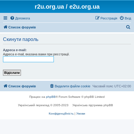
r2u.org.ua / e2u.org.ua
Допомога
Реєстрація
Вхід
П
Список форумів
о
Скинути пароль
ш
у
Адреса e-mail:
Адреса e-mail, вказана вами при реєстрації.
к
Список форумів
Видалити файли cookie
Часовий пояс
UTC+02:00
Працює на
phpBB
® Forum Software © phpBB Limited
Український переклад © 2005-2023
Українська підтримка phpBB
Конфіденційність
|
Умови