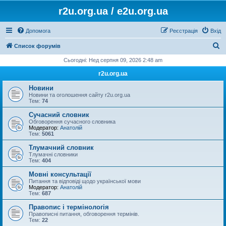
r2u.org.ua / e2u.org.ua
Допомога
Реєстрація
Вхід
П
Список форумів
о
Сьогодні: Нед серпня 09, 2026 2:48 am
ш
r2u.org.ua
у
Новини
к
Новини та оголошення сайту r2u.org.ua
Тем:
74
Сучасний словник
Обговорення сучасного словника
Модератор:
Анатолій
Тем:
5061
Тлумачний словник
Тлумачні словники
Тем:
404
Мовні консультації
Питання та відповіді щодо української мови
Модератор:
Анатолій
Тем:
687
Правопис і термінологія
Правописні питання, обговорення термінів.
Тем:
22