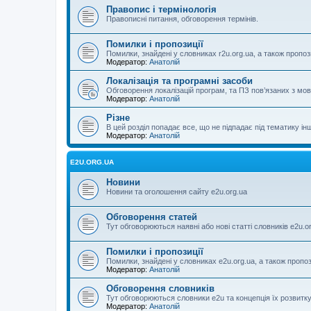
Правопис і термінологія
Правописні питання, обговорення термінів.
Помилки і пропозиції
Помилки, знайдені у словниках r2u.org.ua, а також пропоз
Модератор:
Анатолій
Локалізація та програмні засоби
Обговорення локалізацій програм, та ПЗ пов’язаних з м
Модератор:
Анатолій
Різне
В цей розділ попадає все, що не підпадає під тематику ін
Модератор:
Анатолій
E2U.ORG.UA
Новини
Новини та оголошення сайту e2u.org.ua
Обговорення статей
Тут обговорюються наявні або нові статті словників e2u.o
Помилки і пропозиції
Помилки, знайдені у словниках e2u.org.ua, а також пропо
Модератор:
Анатолій
Обговорення словників
Тут обговорюються словники e2u та концепція їх розвитк
Модератор:
Анатолій