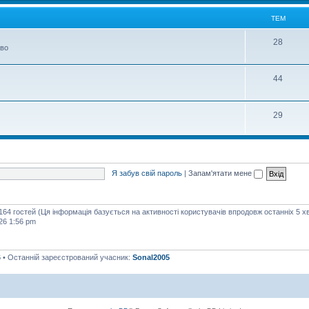
м
ТЕМ
Т
28
тво
е
м
Т
44
е
м
Т
29
е
м
Я забув свій пароль
|
Запам'ятати мене
 164 гостей (Ця інформація базується на активності користувачів впродовж останніх 5 х
26 1:56 pm
6
• Останній зареєстрований учасник:
Sonal2005