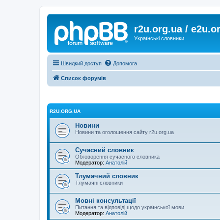
r2u.org.ua / e2u.o
Українські словники
Швидкий доступ
Допомога
Список форумів
R2U.ORG.UA
Новини
Новини та оголошення сайту r2u.org.ua
Сучасний словник
Обговорення сучасного словника
Модератор:
Анатолій
Тлумачний словник
Тлумачні словники
Мовні консультації
Питання та відповіді щодо української мови
Модератор:
Анатолій