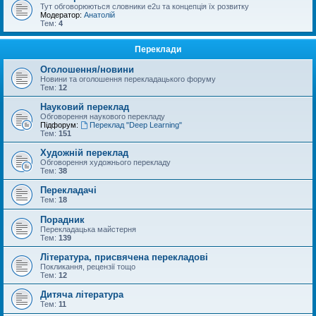
Тут обговорюються словники e2u та концепція їх розвитку
Модератор:
Анатолій
Тем:
4
Переклади
Оголошення/новини
Новини та оголошення перекладацького форуму
Тем:
12
Науковий переклад
Обговорення наукового перекладу
Підфорум:
Переклад "Deep Learning"
Тем:
151
Художній переклад
Обговорення художнього перекладу
Тем:
38
Перекладачі
Тем:
18
Порадник
Перекладацька майстерня
Тем:
139
Література, присвячена перекладові
Покликання, рецензії тощо
Тем:
12
Дитяча література
Тем:
11