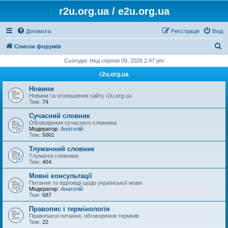
r2u.org.ua / e2u.org.ua
Допомога
Реєстрація
Вхід
П
Список форумів
о
Сьогодні: Нед серпня 09, 2026 2:47 pm
ш
r2u.org.ua
у
Новини
к
Новини та оголошення сайту r2u.org.ua
Тем:
74
Сучасний словник
Обговорення сучасного словника
Модератор:
Анатолій
Тем:
5061
Тлумачний словник
Тлумачні словники
Тем:
404
Мовні консультації
Питання та відповіді щодо української мови
Модератор:
Анатолій
Тем:
687
Правопис і термінологія
Правописні питання, обговорення термінів.
Тем:
22