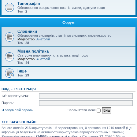
Типографія
Обговорення оформлення текстів: лапки, відступи тощо
Тем:
2
Форум
Словники
Обговорення словників, статті про словники, словникарство
Модератор:
Анатолій
Тем:
28
Мовна політика
Статусне планування, статистика, події тощо
Модератор:
Анатолій
Тем:
44
Інше
Тем:
29
ВХІД
•
РЕЄСТРАЦІЯ
Ім'я користувача:
Пароль:
Я забув свій пароль
Запам'ятати мене
ХТО ЗАРАЗ ОНЛАЙН
Всього онлайн
215
користувачів :: 5 зареєстрованих, 0 прихованих і 210 гостей (Ця
інформація базується на активності користувачів впродовж останніх 5 хвилин)
Рекорд відвідуваності
(14953 одночасно)
відбувся Сер липня 22, 2026 1:56 pm