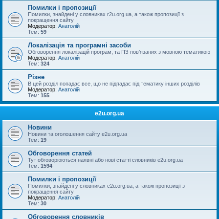
Помилки і пропозиції
Помилки, знайдені у словниках r2u.org.ua, а також пропозиції з
покращення сайту
Модератор:
Анатолій
Тем:
59
Локалізація та програмні засоби
Обговорення локалізацій програм, та ПЗ пов’язаних з мовною тематикою
Модератор:
Анатолій
Тем:
324
Різне
В цей розділ попадає все, що не підпадає під тематику інших розділів
Модератор:
Анатолій
Тем:
155
e2u.org.ua
Новини
Новини та оголошення сайту e2u.org.ua
Тем:
19
Обговорення статей
Тут обговорюються наявні або нові статті словників e2u.org.ua
Тем:
1594
Помилки і пропозиції
Помилки, знайдені у словниках e2u.org.ua, а також пропозиції з
покращення сайту
Модератор:
Анатолій
Тем:
30
Обговорення словників