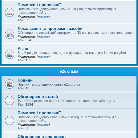
Помилки і пропозиції
Помилки, знайдені у словниках r2u.org.ua, а також пропозиції з
покращення сайту
Модератор:
Анатолій
Тем:
59
Локалізація та програмні засоби
Обговорення локалізацій програм, та ПЗ пов’язаних з мовною тематикою
Модератор:
Анатолій
Тем:
324
Різне
В цей розділ попадає все, що не підпадає під тематику інших розділів
Модератор:
Анатолій
Тем:
155
e2u.org.ua
Новини
Новини та оголошення сайту e2u.org.ua
Тем:
19
Обговорення статей
Тут обговорюються наявні або нові статті словників e2u.org.ua
Тем:
1594
Помилки і пропозиції
Помилки, знайдені у словниках e2u.org.ua, а також пропозиції з
покращення сайту
Модератор:
Анатолій
Тем:
30
Обговорення словників