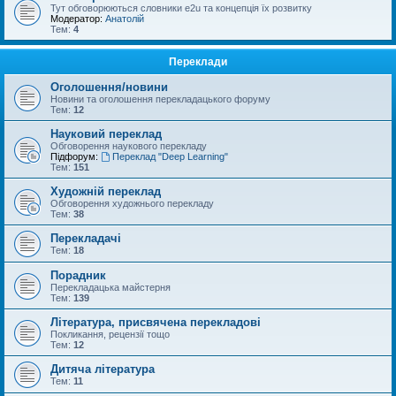
Тут обговорюються словники e2u та концепція їх розвитку
Модератор:
Анатолій
Тем:
4
Переклади
Оголошення/новини
Новини та оголошення перекладацького форуму
Тем:
12
Науковий переклад
Обговорення наукового перекладу
Підфорум:
Переклад "Deep Learning"
Тем:
151
Художній переклад
Обговорення художнього перекладу
Тем:
38
Перекладачі
Тем:
18
Порадник
Перекладацька майстерня
Тем:
139
Література, присвячена перекладові
Покликання, рецензії тощо
Тем:
12
Дитяча література
Тем:
11