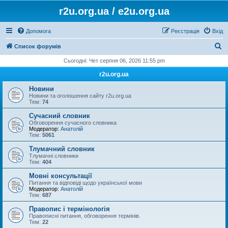
r2u.org.ua / e2u.org.ua
Допомога
Реєстрація
Вхід
П
Список форумів
о
Сьогодні: Чет серпня 06, 2026 11:55 pm
ш
r2u.org.ua
у
Новини
к
Новини та оголошення сайту r2u.org.ua
Тем:
74
Сучасний словник
Обговорення сучасного словника
Модератор:
Анатолій
Тем:
5061
Тлумачний словник
Тлумачні словники
Тем:
404
Мовні консультації
Питання та відповіді щодо української мови
Модератор:
Анатолій
Тем:
687
Правопис і термінологія
Правописні питання, обговорення термінів.
Тем:
22