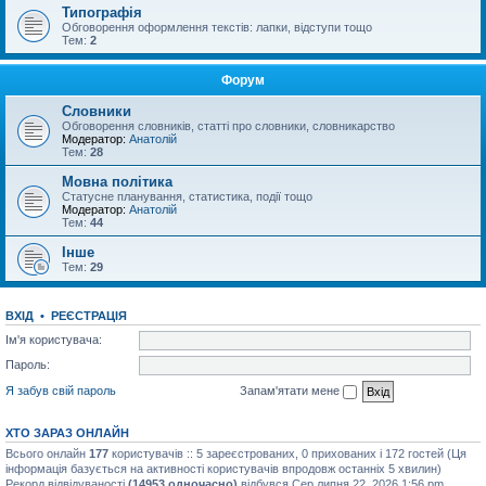
Типографія
Обговорення оформлення текстів: лапки, відступи тощо
Тем:
2
Форум
Словники
Обговорення словників, статті про словники, словникарство
Модератор:
Анатолій
Тем:
28
Мовна політика
Статусне планування, статистика, події тощо
Модератор:
Анатолій
Тем:
44
Інше
Тем:
29
ВХІД
•
РЕЄСТРАЦІЯ
Ім'я користувача:
Пароль:
Я забув свій пароль
Запам'ятати мене
ХТО ЗАРАЗ ОНЛАЙН
Всього онлайн
177
користувачів :: 5 зареєстрованих, 0 прихованих і 172 гостей (Ця
інформація базується на активності користувачів впродовж останніх 5 хвилин)
Рекорд відвідуваності
(14953 одночасно)
відбувся Сер липня 22, 2026 1:56 pm