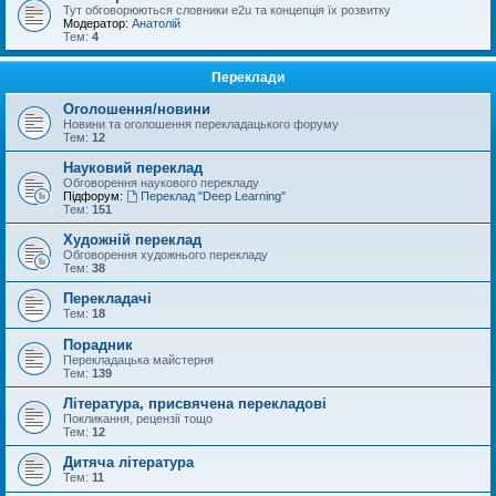
Тут обговорюються словники e2u та концепція їх розвитку
Модератор:
Анатолій
Тем:
4
Переклади
Оголошення/новини
Новини та оголошення перекладацького форуму
Тем:
12
Науковий переклад
Обговорення наукового перекладу
Підфорум:
Переклад "Deep Learning"
Тем:
151
Художній переклад
Обговорення художнього перекладу
Тем:
38
Перекладачі
Тем:
18
Порадник
Перекладацька майстерня
Тем:
139
Література, присвячена перекладові
Покликання, рецензії тощо
Тем:
12
Дитяча література
Тем:
11