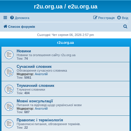
r2u.org.ua / e2u.org.ua
Допомога
Реєстрація
Вхід
П
Список форумів
о
Сьогодні: Чет серпня 06, 2026 2:57 pm
ш
r2u.org.ua
у
Новини
к
Новини та оголошення сайту r2u.org.ua
Тем:
74
Сучасний словник
Обговорення сучасного словника
Модератор:
Анатолій
Тем:
5061
Тлумачний словник
Тлумачні словники
Тем:
404
Мовні консультації
Питання та відповіді щодо української мови
Модератор:
Анатолій
Тем:
687
Правопис і термінологія
Правописні питання, обговорення термінів.
Тем:
22