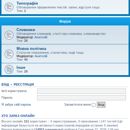
Типографія
Обговорення оформлення текстів: лапки, відступи тощо
Тем:
2
Форум
Словники
Обговорення словників, статті про словники, словникарство
Модератор:
Анатолій
Тем:
28
Мовна політика
Статусне планування, статистика, події тощо
Модератор:
Анатолій
Тем:
44
Інше
Тем:
29
ВХІД
•
РЕЄСТРАЦІЯ
Ім'я користувача:
Пароль:
Я забув свій пароль
Запам'ятати мене
ХТО ЗАРАЗ ОНЛАЙН
Всього онлайн
151
користувач :: 4 зареєстрованих, 0 прихованих і 147 гостей (Ця
інформація базується на активності користувачів впродовж останніх 5 хвилин)
Рекорд відвідуваності
(14953 одночасно)
відбувся Сер липня 22, 2026 1:56 pm