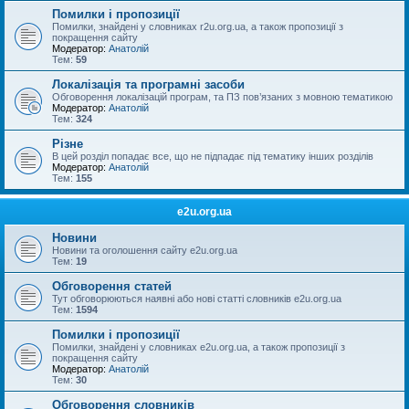
Помилки і пропозиції
Помилки, знайдені у словниках r2u.org.ua, а також пропозиції з
покращення сайту
Модератор:
Анатолій
Тем:
59
Локалізація та програмні засоби
Обговорення локалізацій програм, та ПЗ пов’язаних з мовною тематикою
Модератор:
Анатолій
Тем:
324
Різне
В цей розділ попадає все, що не підпадає під тематику інших розділів
Модератор:
Анатолій
Тем:
155
e2u.org.ua
Новини
Новини та оголошення сайту e2u.org.ua
Тем:
19
Обговорення статей
Тут обговорюються наявні або нові статті словників e2u.org.ua
Тем:
1594
Помилки і пропозиції
Помилки, знайдені у словниках e2u.org.ua, а також пропозиції з
покращення сайту
Модератор:
Анатолій
Тем:
30
Обговорення словників