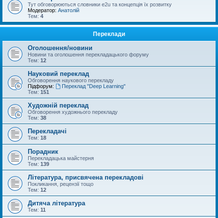
Тут обговорюються словники e2u та концепція їх розвитку
Модератор:
Анатолій
Тем:
4
Переклади
Оголошення/новини
Новини та оголошення перекладацького форуму
Тем:
12
Науковий переклад
Обговорення наукового перекладу
Підфорум:
Переклад "Deep Learning"
Тем:
151
Художній переклад
Обговорення художнього перекладу
Тем:
38
Перекладачі
Тем:
18
Порадник
Перекладацька майстерня
Тем:
139
Література, присвячена перекладові
Покликання, рецензії тощо
Тем:
12
Дитяча література
Тем:
11