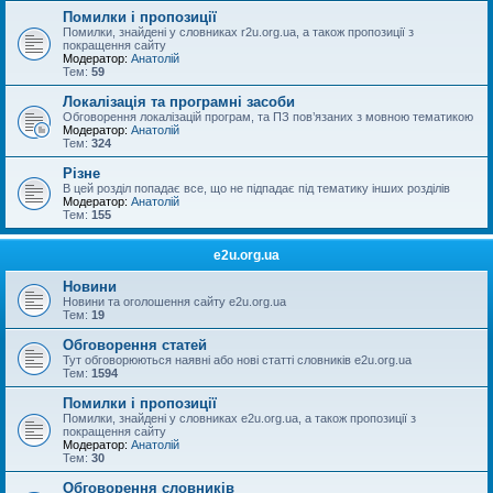
Помилки і пропозиції
Помилки, знайдені у словниках r2u.org.ua, а також пропозиції з
покращення сайту
Модератор:
Анатолій
Тем:
59
Локалізація та програмні засоби
Обговорення локалізацій програм, та ПЗ пов’язаних з мовною тематикою
Модератор:
Анатолій
Тем:
324
Різне
В цей розділ попадає все, що не підпадає під тематику інших розділів
Модератор:
Анатолій
Тем:
155
e2u.org.ua
Новини
Новини та оголошення сайту e2u.org.ua
Тем:
19
Обговорення статей
Тут обговорюються наявні або нові статті словників e2u.org.ua
Тем:
1594
Помилки і пропозиції
Помилки, знайдені у словниках e2u.org.ua, а також пропозиції з
покращення сайту
Модератор:
Анатолій
Тем:
30
Обговорення словників