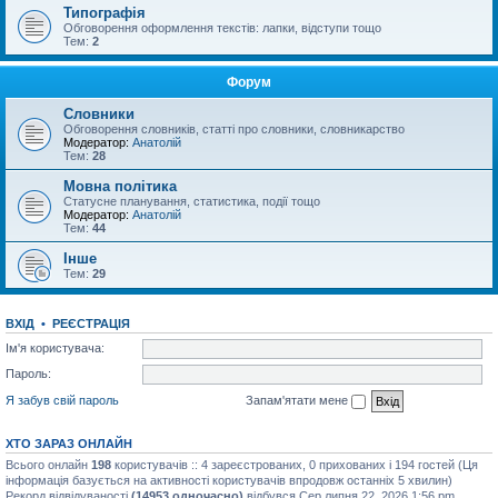
Типографія
Обговорення оформлення текстів: лапки, відступи тощо
Тем:
2
Форум
Словники
Обговорення словників, статті про словники, словникарство
Модератор:
Анатолій
Тем:
28
Мовна політика
Статусне планування, статистика, події тощо
Модератор:
Анатолій
Тем:
44
Інше
Тем:
29
ВХІД
•
РЕЄСТРАЦІЯ
Ім'я користувача:
Пароль:
Я забув свій пароль
Запам'ятати мене
ХТО ЗАРАЗ ОНЛАЙН
Всього онлайн
198
користувачів :: 4 зареєстрованих, 0 прихованих і 194 гостей (Ця
інформація базується на активності користувачів впродовж останніх 5 хвилин)
Рекорд відвідуваності
(14953 одночасно)
відбувся Сер липня 22, 2026 1:56 pm