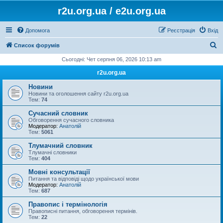
r2u.org.ua / e2u.org.ua
Допомога
Реєстрація
Вхід
П
Список форумів
о
Сьогодні: Чет серпня 06, 2026 10:13 am
ш
r2u.org.ua
у
Новини
к
Новини та оголошення сайту r2u.org.ua
Тем:
74
Сучасний словник
Обговорення сучасного словника
Модератор:
Анатолій
Тем:
5061
Тлумачний словник
Тлумачні словники
Тем:
404
Мовні консультації
Питання та відповіді щодо української мови
Модератор:
Анатолій
Тем:
687
Правопис і термінологія
Правописні питання, обговорення термінів.
Тем:
22