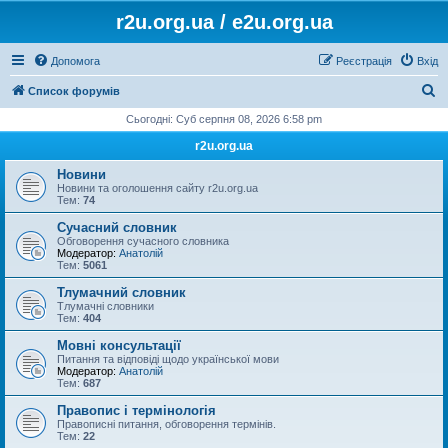
r2u.org.ua / e2u.org.ua
Допомога
Реєстрація
Вхід
П
Список форумів
о
Сьогодні: Суб серпня 08, 2026 6:58 pm
ш
r2u.org.ua
у
Новини
к
Новини та оголошення сайту r2u.org.ua
Тем:
74
Сучасний словник
Обговорення сучасного словника
Модератор:
Анатолій
Тем:
5061
Тлумачний словник
Тлумачні словники
Тем:
404
Мовні консультації
Питання та відповіді щодо української мови
Модератор:
Анатолій
Тем:
687
Правопис і термінологія
Правописні питання, обговорення термінів.
Тем:
22