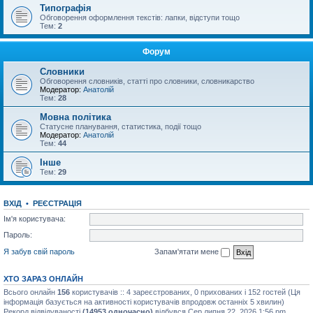
Типографія
Обговорення оформлення текстів: лапки, відступи тощо
Тем:
2
Форум
Словники
Обговорення словників, статті про словники, словникарство
Модератор:
Анатолій
Тем:
28
Мовна політика
Статусне планування, статистика, події тощо
Модератор:
Анатолій
Тем:
44
Інше
Тем:
29
ВХІД
•
РЕЄСТРАЦІЯ
Ім'я користувача:
Пароль:
Я забув свій пароль
Запам'ятати мене
ХТО ЗАРАЗ ОНЛАЙН
Всього онлайн
156
користувачів :: 4 зареєстрованих, 0 прихованих і 152 гостей (Ця
інформація базується на активності користувачів впродовж останніх 5 хвилин)
Рекорд відвідуваності
(14953 одночасно)
відбувся Сер липня 22, 2026 1:56 pm