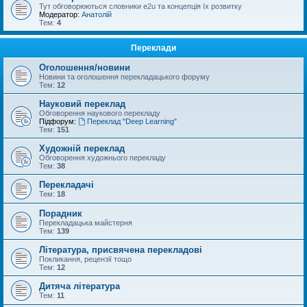
Тут обговорюються словники e2u та концепція їх розвитку
Модератор:
Анатолій
Тем:
4
Переклади
Оголошення/новини
Новини та оголошення перекладацького форуму
Тем:
12
Науковий переклад
Обговорення наукового перекладу
Підфорум:
Переклад "Deep Learning"
Тем:
151
Художній переклад
Обговорення художнього перекладу
Тем:
38
Перекладачі
Тем:
18
Порадник
Перекладацька майстерня
Тем:
139
Література, присвячена перекладові
Покликання, рецензії тощо
Тем:
12
Дитяча література
Тем:
11