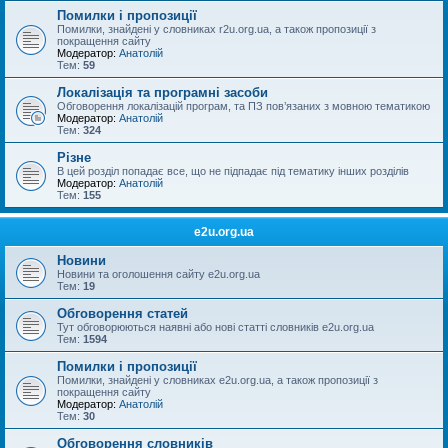
Помилки і пропозиції
Помилки, знайдені у словниках r2u.org.ua, а також пропозиції з
покращення сайту
Модератор:
Анатолій
Тем:
59
Локалізація та програмні засоби
Обговорення локалізацій програм, та ПЗ пов’язаних з мовною тематикою
Модератор:
Анатолій
Тем:
324
Різне
В цей розділ попадає все, що не підпадає під тематику інших розділів
Модератор:
Анатолій
Тем:
155
e2u.org.ua
Новини
Новини та оголошення сайту e2u.org.ua
Тем:
19
Обговорення статей
Тут обговорюються наявні або нові статті словників e2u.org.ua
Тем:
1594
Помилки і пропозиції
Помилки, знайдені у словниках e2u.org.ua, а також пропозиції з
покращення сайту
Модератор:
Анатолій
Тем:
30
Обговорення словників