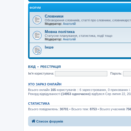
ФОРУМ
Словники
Обговорення словників, статті про словники, словникарс
Модератор:
Анатолій
Мовна політика
Статусне планування, статистика, події тощо
Модератор:
Анатолій
Інше
ВХІД
•
РЕЄСТРАЦІЯ
Ім'я користувача:
Пароль:
ХТО ЗАРАЗ ОНЛАЙН
Всього онлайн
165
користувачів :: 6 зареєстрованих, 0 прихованих і
Рекорд відвідуваності
(14953 одночасно)
відбувся Сер липня 22, 20
СТАТИСТИКА
Всього повідомлень:
30701
• Всього тем:
8753
• Всього учасників
75
Список форумів