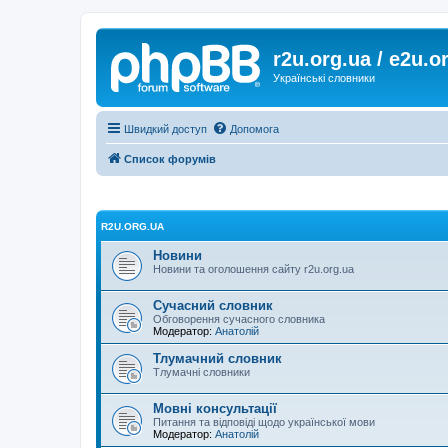
r2u.org.ua / e2u.o
Українські словники
Швидкий доступ
Допомога
Список форумів
R2U.ORG.UA
Новини
Новини та оголошення сайту r2u.org.ua
Сучасний словник
Обговорення сучасного словника
Модератор:
Анатолій
Тлумачний словник
Тлумачні словники
Мовні консультації
Питання та відповіді щодо української мови
Модератор:
Анатолій