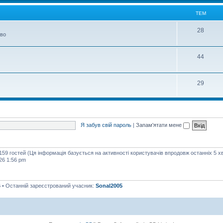
м
ТЕМ
Т
28
тво
е
м
Т
44
е
м
Т
29
е
м
Я забув свій пароль
|
Запам'ятати мене
 159 гостей (Ця інформація базується на активності користувачів впродовж останніх 5 х
26 1:56 pm
6
• Останній зареєстрований учасник:
Sonal2005