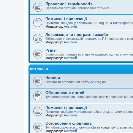
Правопис і термінологія
Правописні питання, обговорення термінів.
Помилки і пропозиції
Помилки, знайдені у словниках r2u.org.ua, а також пропоз
Модератор:
Анатолій
Локалізація та програмні засоби
Обговорення локалізацій програм, та ПЗ пов’язаних з м
Модератор:
Анатолій
Різне
В цей розділ попадає все, що не підпадає під тематику ін
Модератор:
Анатолій
E2U.ORG.UA
Новини
Новини та оголошення сайту e2u.org.ua
Обговорення статей
Тут обговорюються наявні або нові статті словників e2u.o
Помилки і пропозиції
Помилки, знайдені у словниках e2u.org.ua, а також пропо
Модератор:
Анатолій
Обговорення словників
Тут обговорюються словники e2u та концепція їх розвитк
Модератор:
Анатолій