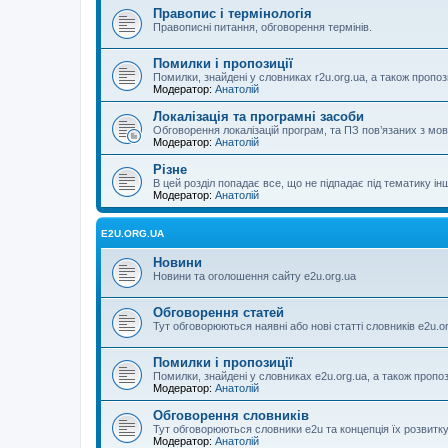
Правопис і термінологія
Правописні питання, обговорення термінів.
Помилки і пропозиції
Помилки, знайдені у словниках r2u.org.ua, а також пропоз
Модератор:
Анатолій
Локалізація та програмні засоби
Обговорення локалізацій програм, та ПЗ пов’язаних з м
Модератор:
Анатолій
Різне
В цей розділ попадає все, що не підпадає під тематику ін
Модератор:
Анатолій
E2U.ORG.UA
Новини
Новини та оголошення сайту e2u.org.ua
Обговорення статей
Тут обговорюються наявні або нові статті словників e2u.o
Помилки і пропозиції
Помилки, знайдені у словниках e2u.org.ua, а також пропо
Модератор:
Анатолій
Обговорення словників
Тут обговорюються словники e2u та концепція їх розвитк
Модератор:
Анатолій