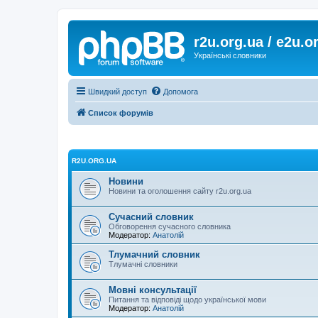
r2u.org.ua / e2u.o
Українські словники
Швидкий доступ
Допомога
Список форумів
R2U.ORG.UA
Новини
Новини та оголошення сайту r2u.org.ua
Сучасний словник
Обговорення сучасного словника
Модератор:
Анатолій
Тлумачний словник
Тлумачні словники
Мовні консультації
Питання та відповіді щодо української мови
Модератор:
Анатолій