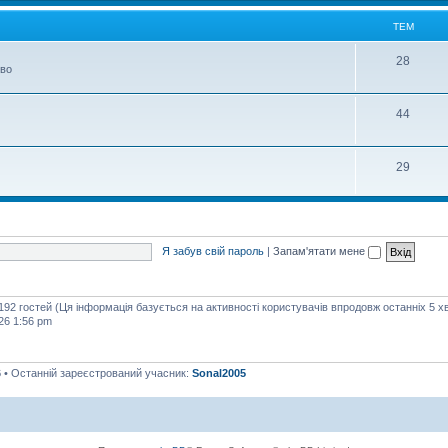
м
ТЕМ
Т
28
тво
е
м
Т
44
е
м
Т
29
е
м
Я забув свій пароль
|
Запам'ятати мене
 192 гостей (Ця інформація базується на активності користувачів впродовж останніх 5 х
26 1:56 pm
6
• Останній зареєстрований учасник:
Sonal2005