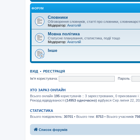
ФОРУМ
Словники
Обговорення словників, статті про словники, словникарс
Модератор:
Анатолій
Мовна політика
Статусне планування, статистика, події тощо
Модератор:
Анатолій
Інше
ВХІД
•
РЕЄСТРАЦІЯ
Ім'я користувача:
Пароль:
ХТО ЗАРАЗ ОНЛАЙН
Всього онлайн
195
користувачів :: 3 зареєстрованих, 0 прихованих і
Рекорд відвідуваності
(14953 одночасно)
відбувся Сер липня 22, 20
СТАТИСТИКА
Всього повідомлень:
30701
• Всього тем:
8753
• Всього учасників
75
Список форумів