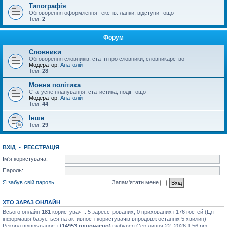
Типографія
Обговорення оформлення текстів: лапки, відступи тощо
Тем:
2
Форум
Словники
Обговорення словників, статті про словники, словникарство
Модератор:
Анатолій
Тем:
28
Мовна політика
Статусне планування, статистика, події тощо
Модератор:
Анатолій
Тем:
44
Інше
Тем:
29
ВХІД
•
РЕЄСТРАЦІЯ
Ім'я користувача:
Пароль:
Я забув свій пароль
Запам'ятати мене
ХТО ЗАРАЗ ОНЛАЙН
Всього онлайн
181
користувач :: 5 зареєстрованих, 0 прихованих і 176 гостей (Ця
інформація базується на активності користувачів впродовж останніх 5 хвилин)
Рекорд відвідуваності
(14953 одночасно)
відбувся Сер липня 22, 2026 1:56 pm