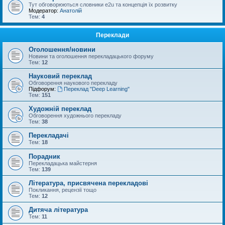
Тут обговорюються словники e2u та концепція їх розвитку
Модератор:
Анатолій
Тем:
4
Переклади
Оголошення/новини
Новини та оголошення перекладацького форуму
Тем:
12
Науковий переклад
Обговорення наукового перекладу
Підфорум:
Переклад "Deep Learning"
Тем:
151
Художній переклад
Обговорення художнього перекладу
Тем:
38
Перекладачі
Тем:
18
Порадник
Перекладацька майстерня
Тем:
139
Література, присвячена перекладові
Покликання, рецензії тощо
Тем:
12
Дитяча література
Тем:
11