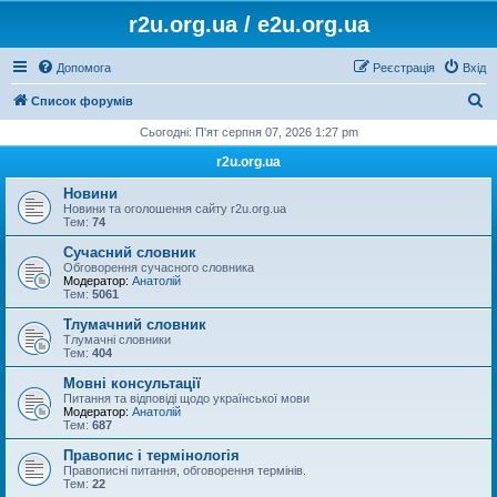
r2u.org.ua / e2u.org.ua
Допомога
Реєстрація
Вхід
П
Список форумів
о
Сьогодні: П'ят серпня 07, 2026 1:27 pm
ш
r2u.org.ua
у
Новини
к
Новини та оголошення сайту r2u.org.ua
Тем:
74
Сучасний словник
Обговорення сучасного словника
Модератор:
Анатолій
Тем:
5061
Тлумачний словник
Тлумачні словники
Тем:
404
Мовні консультації
Питання та відповіді щодо української мови
Модератор:
Анатолій
Тем:
687
Правопис і термінологія
Правописні питання, обговорення термінів.
Тем:
22