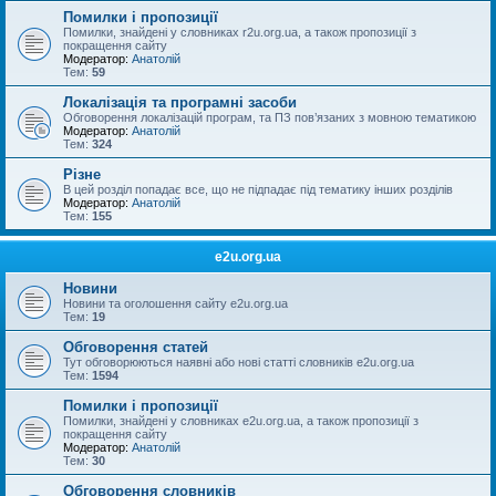
Помилки і пропозиції
Помилки, знайдені у словниках r2u.org.ua, а також пропозиції з
покращення сайту
Модератор:
Анатолій
Тем:
59
Локалізація та програмні засоби
Обговорення локалізацій програм, та ПЗ пов’язаних з мовною тематикою
Модератор:
Анатолій
Тем:
324
Різне
В цей розділ попадає все, що не підпадає під тематику інших розділів
Модератор:
Анатолій
Тем:
155
e2u.org.ua
Новини
Новини та оголошення сайту e2u.org.ua
Тем:
19
Обговорення статей
Тут обговорюються наявні або нові статті словників e2u.org.ua
Тем:
1594
Помилки і пропозиції
Помилки, знайдені у словниках e2u.org.ua, а також пропозиції з
покращення сайту
Модератор:
Анатолій
Тем:
30
Обговорення словників