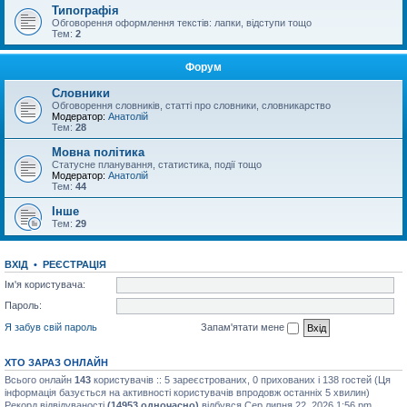
Типографія
Обговорення оформлення текстів: лапки, відступи тощо
Тем:
2
Форум
Словники
Обговорення словників, статті про словники, словникарство
Модератор:
Анатолій
Тем:
28
Мовна політика
Статусне планування, статистика, події тощо
Модератор:
Анатолій
Тем:
44
Інше
Тем:
29
ВХІД
•
РЕЄСТРАЦІЯ
Ім'я користувача:
Пароль:
Я забув свій пароль
Запам'ятати мене
ХТО ЗАРАЗ ОНЛАЙН
Всього онлайн
143
користувачів :: 5 зареєстрованих, 0 прихованих і 138 гостей (Ця
інформація базується на активності користувачів впродовж останніх 5 хвилин)
Рекорд відвідуваності
(14953 одночасно)
відбувся Сер липня 22, 2026 1:56 pm