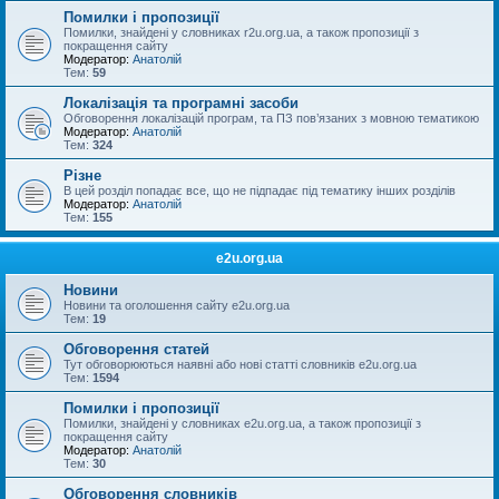
Помилки і пропозиції
Помилки, знайдені у словниках r2u.org.ua, а також пропозиції з
покращення сайту
Модератор:
Анатолій
Тем:
59
Локалізація та програмні засоби
Обговорення локалізацій програм, та ПЗ пов’язаних з мовною тематикою
Модератор:
Анатолій
Тем:
324
Різне
В цей розділ попадає все, що не підпадає під тематику інших розділів
Модератор:
Анатолій
Тем:
155
e2u.org.ua
Новини
Новини та оголошення сайту e2u.org.ua
Тем:
19
Обговорення статей
Тут обговорюються наявні або нові статті словників e2u.org.ua
Тем:
1594
Помилки і пропозиції
Помилки, знайдені у словниках e2u.org.ua, а також пропозиції з
покращення сайту
Модератор:
Анатолій
Тем:
30
Обговорення словників