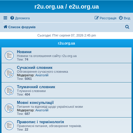
r2u.org.ua / e2u.org.ua
Допомога
Реєстрація
Вхід
П
Список форумів
о
Сьогодні: П'ят серпня 07, 2026 2:45 pm
ш
r2u.org.ua
у
Новини
к
Новини та оголошення сайту r2u.org.ua
Тем:
74
Сучасний словник
Обговорення сучасного словника
Модератор:
Анатолій
Тем:
5061
Тлумачний словник
Тлумачні словники
Тем:
404
Мовні консультації
Питання та відповіді щодо української мови
Модератор:
Анатолій
Тем:
687
Правопис і термінологія
Правописні питання, обговорення термінів.
Тем:
22