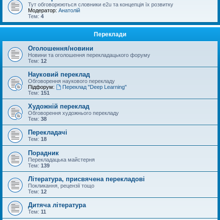
Тут обговорюються словники e2u та концепція їх розвитку
Модератор:
Анатолій
Тем:
4
Переклади
Оголошення/новини
Новини та оголошення перекладацького форуму
Тем:
12
Науковий переклад
Обговорення наукового перекладу
Підфорум:
Переклад "Deep Learning"
Тем:
151
Художній переклад
Обговорення художнього перекладу
Тем:
38
Перекладачі
Тем:
18
Порадник
Перекладацька майстерня
Тем:
139
Література, присвячена перекладові
Покликання, рецензії тощо
Тем:
12
Дитяча література
Тем:
11