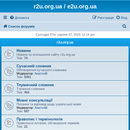
r2u.org.ua / e2u.org.ua
Допомога
Реєстрація
Вхід
П
Список форумів
о
Сьогодні: П'ят серпня 07, 2026 12:14 pm
ш
r2u.org.ua
у
Новини
к
Новини та оголошення сайту r2u.org.ua
Тем:
74
Сучасний словник
Обговорення сучасного словника
Модератор:
Анатолій
Тем:
5061
Тлумачний словник
Тлумачні словники
Тем:
404
Мовні консультації
Питання та відповіді щодо української мови
Модератор:
Анатолій
Тем:
687
Правопис і термінологія
Правописні питання, обговорення термінів.
Тем:
22