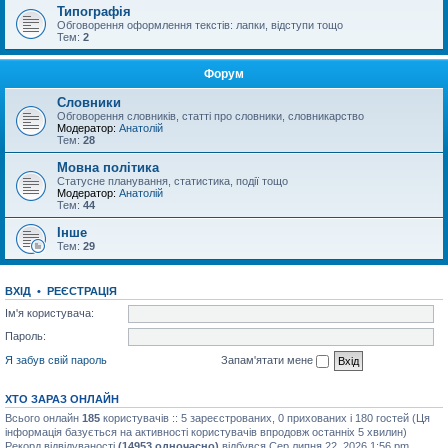
Типографія
Обговорення оформлення текстів: лапки, відступи тощо
Тем:
2
Форум
Словники
Обговорення словників, статті про словники, словникарство
Модератор:
Анатолій
Тем:
28
Мовна політика
Статусне планування, статистика, події тощо
Модератор:
Анатолій
Тем:
44
Інше
Тем:
29
ВХІД
•
РЕЄСТРАЦІЯ
Ім'я користувача:
Пароль:
Я забув свій пароль
Запам'ятати мене
ХТО ЗАРАЗ ОНЛАЙН
Всього онлайн
185
користувачів :: 5 зареєстрованих, 0 прихованих і 180 гостей (Ця
інформація базується на активності користувачів впродовж останніх 5 хвилин)
Рекорд відвідуваності
(14953 одночасно)
відбувся Сер липня 22, 2026 1:56 pm