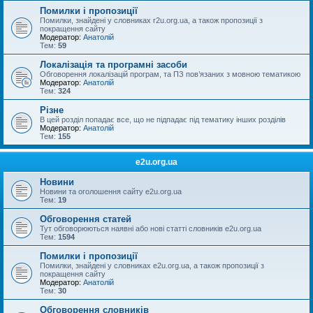
Помилки і пропозиції
Помилки, знайдені у словниках r2u.org.ua, а також пропозиції з
покращення сайту
Модератор:
Анатолій
Тем:
59
Локалізація та програмні засоби
Обговорення локалізацій програм, та ПЗ пов’язаних з мовною тематикою
Модератор:
Анатолій
Тем:
324
Різне
В цей розділ попадає все, що не підпадає під тематику інших розділів
Модератор:
Анатолій
Тем:
155
e2u.org.ua
Новини
Новини та оголошення сайту e2u.org.ua
Тем:
19
Обговорення статей
Тут обговорюються наявні або нові статті словників e2u.org.ua
Тем:
1594
Помилки і пропозиції
Помилки, знайдені у словниках e2u.org.ua, а також пропозиції з
покращення сайту
Модератор:
Анатолій
Тем:
30
Обговорення словників