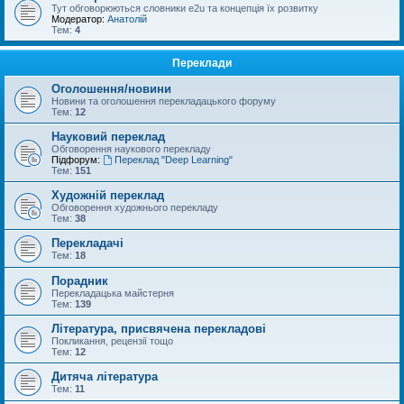
Тут обговорюються словники e2u та концепція їх розвитку
Модератор:
Анатолій
Тем:
4
Переклади
Оголошення/новини
Новини та оголошення перекладацького форуму
Тем:
12
Науковий переклад
Обговорення наукового перекладу
Підфорум:
Переклад "Deep Learning"
Тем:
151
Художній переклад
Обговорення художнього перекладу
Тем:
38
Перекладачі
Тем:
18
Порадник
Перекладацька майстерня
Тем:
139
Література, присвячена перекладові
Покликання, рецензії тощо
Тем:
12
Дитяча література
Тем:
11