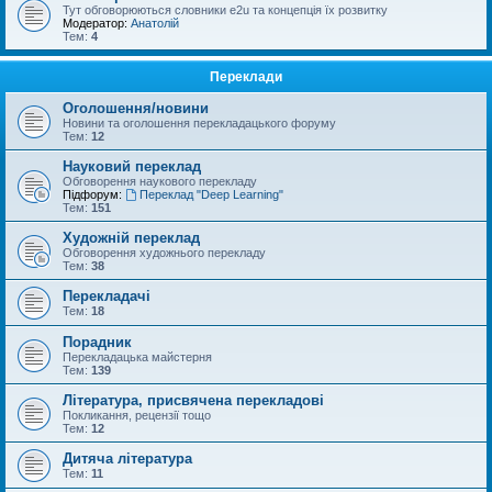
Тут обговорюються словники e2u та концепція їх розвитку
Модератор:
Анатолій
Тем:
4
Переклади
Оголошення/новини
Новини та оголошення перекладацького форуму
Тем:
12
Науковий переклад
Обговорення наукового перекладу
Підфорум:
Переклад "Deep Learning"
Тем:
151
Художній переклад
Обговорення художнього перекладу
Тем:
38
Перекладачі
Тем:
18
Порадник
Перекладацька майстерня
Тем:
139
Література, присвячена перекладові
Покликання, рецензії тощо
Тем:
12
Дитяча література
Тем:
11