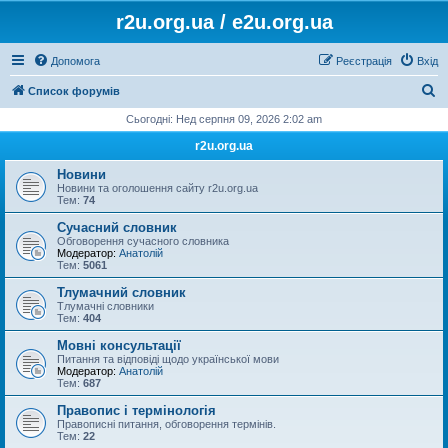
r2u.org.ua / e2u.org.ua
Допомога
Реєстрація
Вхід
П
Список форумів
о
Сьогодні: Нед серпня 09, 2026 2:02 am
ш
r2u.org.ua
у
Новини
к
Новини та оголошення сайту r2u.org.ua
Тем:
74
Сучасний словник
Обговорення сучасного словника
Модератор:
Анатолій
Тем:
5061
Тлумачний словник
Тлумачні словники
Тем:
404
Мовні консультації
Питання та відповіді щодо української мови
Модератор:
Анатолій
Тем:
687
Правопис і термінологія
Правописні питання, обговорення термінів.
Тем:
22