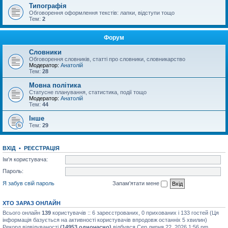
Типографія
Обговорення оформлення текстів: лапки, відступи тощо
Тем:
2
Форум
Словники
Обговорення словників, статті про словники, словникарство
Модератор:
Анатолій
Тем:
28
Мовна політика
Статусне планування, статистика, події тощо
Модератор:
Анатолій
Тем:
44
Інше
Тем:
29
ВХІД
•
РЕЄСТРАЦІЯ
Ім'я користувача:
Пароль:
Я забув свій пароль
Запам'ятати мене
ХТО ЗАРАЗ ОНЛАЙН
Всього онлайн
139
користувачів :: 6 зареєстрованих, 0 прихованих і 133 гостей (Ця
інформація базується на активності користувачів впродовж останніх 5 хвилин)
Рекорд відвідуваності
(14953 одночасно)
відбувся Сер липня 22, 2026 1:56 pm