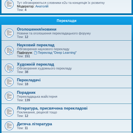
Тут обговорюються словники e2u та концепція їх розвитку
Модератор:
Анатолій
Тем:
4
Переклади
Оголошення/новини
Новини та оголошення перекладацького форуму
Тем:
12
Науковий переклад
Обговорення наукового перекладу
Підфорум:
Переклад "Deep Learning"
Тем:
151
Художній переклад
Обговорення художнього перекладу
Тем:
38
Перекладачі
Тем:
18
Порадник
Перекладацька майстерня
Тем:
139
Література, присвячена перекладові
Покликання, рецензії тощо
Тем:
12
Дитяча література
Тем:
11