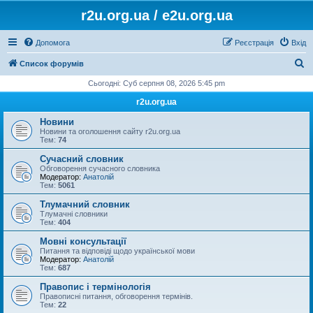
r2u.org.ua / e2u.org.ua
Допомога
Реєстрація
Вхід
П
Список форумів
о
Сьогодні: Суб серпня 08, 2026 5:45 pm
ш
r2u.org.ua
у
Новини
к
Новини та оголошення сайту r2u.org.ua
Тем:
74
Сучасний словник
Обговорення сучасного словника
Модератор:
Анатолій
Тем:
5061
Тлумачний словник
Тлумачні словники
Тем:
404
Мовні консультації
Питання та відповіді щодо української мови
Модератор:
Анатолій
Тем:
687
Правопис і термінологія
Правописні питання, обговорення термінів.
Тем:
22