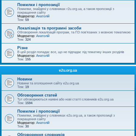
Помилки і пропозиції
Помилки, знайдені у словниках r2u.org.ua, а також пропозиції з
покращення сайту
Модератор:
Анатолій
Тем:
59
Локалізація та програмні засоби
Обговорення локалізацій програм, та ПЗ пов’язаних з мовною тематикою
Модератор:
Анатолій
Тем:
324
Різне
В цей розділ попадає все, що не підпадає під тематику інших розділів
Модератор:
Анатолій
Тем:
155
e2u.org.ua
Новини
Новини та оголошення сайту e2u.org.ua
Тем:
19
Обговорення статей
Тут обговорюються наявні або нові статті словників e2u.org.ua
Тем:
1594
Помилки і пропозиції
Помилки, знайдені у словниках e2u.org.ua, а також пропозиції з
покращення сайту
Модератор:
Анатолій
Тем:
30
Обговорення словників