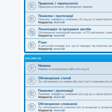
Правопис і термінологія
Правописні питання, обговорення термінів.
Помилки і пропозиції
Помилки, знайдені у словниках r2u.org.ua, а також пропоз
Модератор:
Анатолій
Локалізація та програмні засоби
Обговорення локалізацій програм, та ПЗ пов’язаних з м
Модератор:
Анатолій
Різне
В цей розділ попадає все, що не підпадає під тематику ін
Модератор:
Анатолій
E2U.ORG.UA
Новини
Новини та оголошення сайту e2u.org.ua
Обговорення статей
Тут обговорюються наявні або нові статті словників e2u.o
Помилки і пропозиції
Помилки, знайдені у словниках e2u.org.ua, а також пропо
Модератор:
Анатолій
Обговорення словників
Тут обговорюються словники e2u та концепція їх розвитк
Модератор:
Анатолій