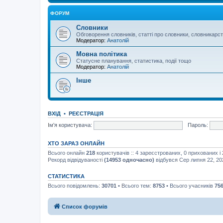
ФОРУМ
Словники
Обговорення словників, статті про словники, словникарс
Модератор:
Анатолій
Мовна політика
Статусне планування, статистика, події тощо
Модератор:
Анатолій
Інше
ВХІД
•
РЕЄСТРАЦІЯ
Ім'я користувача:
Пароль:
ХТО ЗАРАЗ ОНЛАЙН
Всього онлайн
218
користувачів :: 4 зареєстрованих, 0 прихованих і
Рекорд відвідуваності
(14953 одночасно)
відбувся Сер липня 22, 20
СТАТИСТИКА
Всього повідомлень:
30701
• Всього тем:
8753
• Всього учасників
75
Список форумів