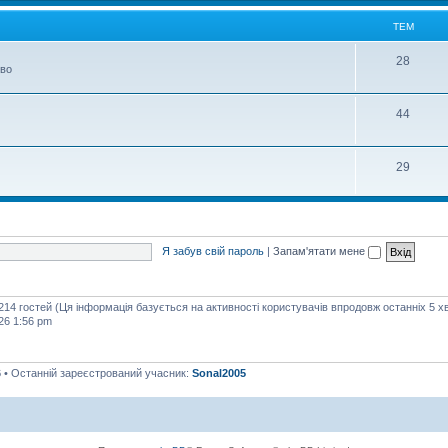
м
ТЕМ
Т
28
тво
е
м
Т
44
е
м
Т
29
е
м
Я забув свій пароль
|
Запам'ятати мене
 214 гостей (Ця інформація базується на активності користувачів впродовж останніх 5 х
26 1:56 pm
6
• Останній зареєстрований учасник:
Sonal2005