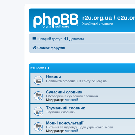
r2u.org.ua / e2u.o
Українські словники
Швидкий доступ
Допомога
Список форумів
R2U.ORG.UA
Новини
Новини та оголошення сайту r2u.org.ua
Сучасний словник
Обговорення сучасного словника
Модератор:
Анатолій
Тлумачний словник
Тлумачні словники
Мовні консультації
Питання та відповіді щодо української мови
Модератор:
Анатолій