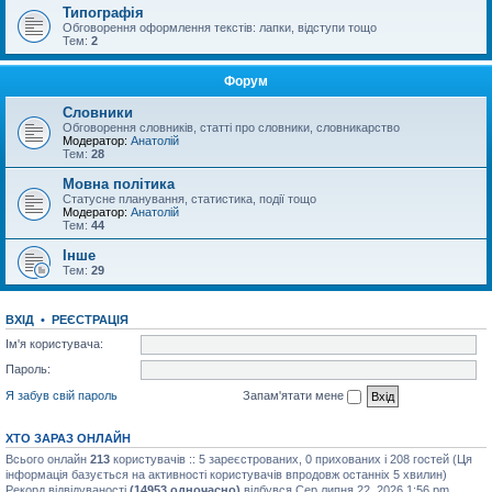
Типографія
Обговорення оформлення текстів: лапки, відступи тощо
Тем:
2
Форум
Словники
Обговорення словників, статті про словники, словникарство
Модератор:
Анатолій
Тем:
28
Мовна політика
Статусне планування, статистика, події тощо
Модератор:
Анатолій
Тем:
44
Інше
Тем:
29
ВХІД
•
РЕЄСТРАЦІЯ
Ім'я користувача:
Пароль:
Я забув свій пароль
Запам'ятати мене
ХТО ЗАРАЗ ОНЛАЙН
Всього онлайн
213
користувачів :: 5 зареєстрованих, 0 прихованих і 208 гостей (Ця
інформація базується на активності користувачів впродовж останніх 5 хвилин)
Рекорд відвідуваності
(14953 одночасно)
відбувся Сер липня 22, 2026 1:56 pm