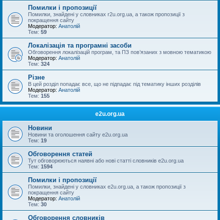
Помилки і пропозиції
Помилки, знайдені у словниках r2u.org.ua, а також пропозиції з
покращення сайту
Модератор:
Анатолій
Тем:
59
Локалізація та програмні засоби
Обговорення локалізацій програм, та ПЗ пов’язаних з мовною тематикою
Модератор:
Анатолій
Тем:
324
Різне
В цей розділ попадає все, що не підпадає під тематику інших розділів
Модератор:
Анатолій
Тем:
155
e2u.org.ua
Новини
Новини та оголошення сайту e2u.org.ua
Тем:
19
Обговорення статей
Тут обговорюються наявні або нові статті словників e2u.org.ua
Тем:
1594
Помилки і пропозиції
Помилки, знайдені у словниках e2u.org.ua, а також пропозиції з
покращення сайту
Модератор:
Анатолій
Тем:
30
Обговорення словників