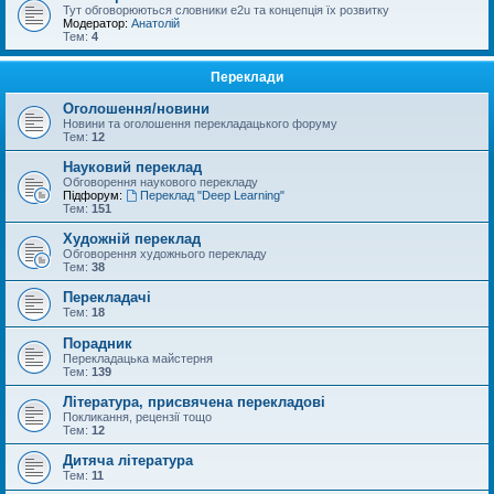
Тут обговорюються словники e2u та концепція їх розвитку
Модератор:
Анатолій
Тем:
4
Переклади
Оголошення/новини
Новини та оголошення перекладацького форуму
Тем:
12
Науковий переклад
Обговорення наукового перекладу
Підфорум:
Переклад "Deep Learning"
Тем:
151
Художній переклад
Обговорення художнього перекладу
Тем:
38
Перекладачі
Тем:
18
Порадник
Перекладацька майстерня
Тем:
139
Література, присвячена перекладові
Покликання, рецензії тощо
Тем:
12
Дитяча література
Тем:
11