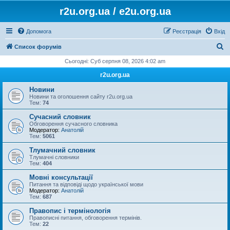
r2u.org.ua / e2u.org.ua
Допомога
Реєстрація
Вхід
П
Список форумів
о
Сьогодні: Суб серпня 08, 2026 4:02 am
ш
r2u.org.ua
у
Новини
к
Новини та оголошення сайту r2u.org.ua
Тем:
74
Сучасний словник
Обговорення сучасного словника
Модератор:
Анатолій
Тем:
5061
Тлумачний словник
Тлумачні словники
Тем:
404
Мовні консультації
Питання та відповіді щодо української мови
Модератор:
Анатолій
Тем:
687
Правопис і термінологія
Правописні питання, обговорення термінів.
Тем:
22