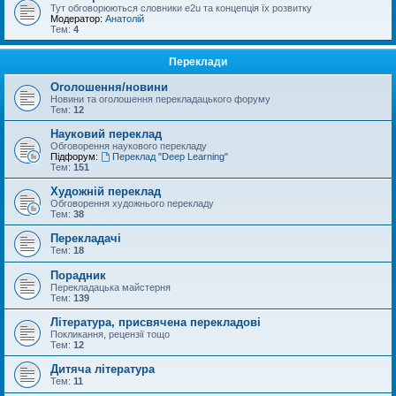
Тут обговорюються словники e2u та концепція їх розвитку
Модератор:
Анатолій
Тем:
4
Переклади
Оголошення/новини
Новини та оголошення перекладацького форуму
Тем:
12
Науковий переклад
Обговорення наукового перекладу
Підфорум:
Переклад "Deep Learning"
Тем:
151
Художній переклад
Обговорення художнього перекладу
Тем:
38
Перекладачі
Тем:
18
Порадник
Перекладацька майстерня
Тем:
139
Література, присвячена перекладові
Покликання, рецензії тощо
Тем:
12
Дитяча література
Тем:
11