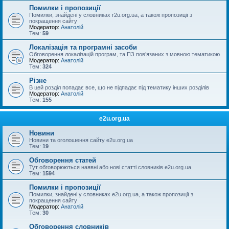
Помилки і пропозиції
Помилки, знайдені у словниках r2u.org.ua, а також пропозиції з
покращення сайту
Модератор:
Анатолій
Тем:
59
Локалізація та програмні засоби
Обговорення локалізацій програм, та ПЗ пов’язаних з мовною тематикою
Модератор:
Анатолій
Тем:
324
Різне
В цей розділ попадає все, що не підпадає під тематику інших розділів
Модератор:
Анатолій
Тем:
155
e2u.org.ua
Новини
Новини та оголошення сайту e2u.org.ua
Тем:
19
Обговорення статей
Тут обговорюються наявні або нові статті словників e2u.org.ua
Тем:
1594
Помилки і пропозиції
Помилки, знайдені у словниках e2u.org.ua, а також пропозиції з
покращення сайту
Модератор:
Анатолій
Тем:
30
Обговорення словників