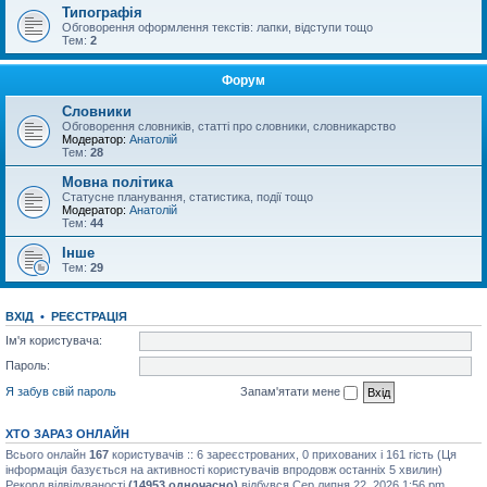
Типографія
Обговорення оформлення текстів: лапки, відступи тощо
Тем:
2
Форум
Словники
Обговорення словників, статті про словники, словникарство
Модератор:
Анатолій
Тем:
28
Мовна політика
Статусне планування, статистика, події тощо
Модератор:
Анатолій
Тем:
44
Інше
Тем:
29
ВХІД
•
РЕЄСТРАЦІЯ
Ім'я користувача:
Пароль:
Я забув свій пароль
Запам'ятати мене
ХТО ЗАРАЗ ОНЛАЙН
Всього онлайн
167
користувачів :: 6 зареєстрованих, 0 прихованих і 161 гість (Ця
інформація базується на активності користувачів впродовж останніх 5 хвилин)
Рекорд відвідуваності
(14953 одночасно)
відбувся Сер липня 22, 2026 1:56 pm