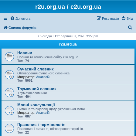
r2u.org.ua / e2u.org.ua
Допомога
Реєстрація
Вхід
П
Список форумів
о
Сьогодні: П'ят серпня 07, 2026 3:27 pm
ш
r2u.org.ua
у
Новини
к
Новини та оголошення сайту r2u.org.ua
Тем:
74
Сучасний словник
Обговорення сучасного словника
Модератор:
Анатолій
Тем:
5061
Тлумачний словник
Тлумачні словники
Тем:
404
Мовні консультації
Питання та відповіді щодо української мови
Модератор:
Анатолій
Тем:
687
Правопис і термінологія
Правописні питання, обговорення термінів.
Тем:
22