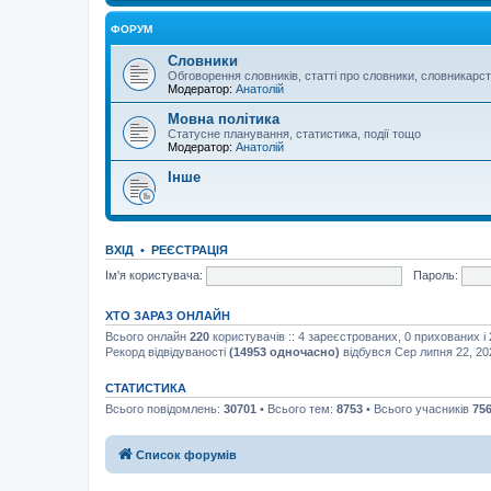
ФОРУМ
Словники
Обговорення словників, статті про словники, словникарс
Модератор:
Анатолій
Мовна політика
Статусне планування, статистика, події тощо
Модератор:
Анатолій
Інше
ВХІД
•
РЕЄСТРАЦІЯ
Ім'я користувача:
Пароль:
ХТО ЗАРАЗ ОНЛАЙН
Всього онлайн
220
користувачів :: 4 зареєстрованих, 0 прихованих і
Рекорд відвідуваності
(14953 одночасно)
відбувся Сер липня 22, 20
СТАТИСТИКА
Всього повідомлень:
30701
• Всього тем:
8753
• Всього учасників
75
Список форумів