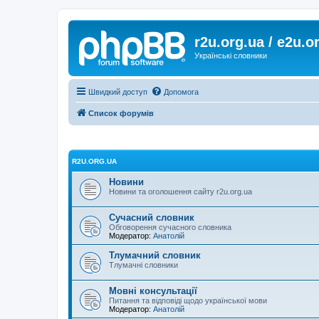
r2u.org.ua / e2u.o
Українські словники
Швидкий доступ
Допомога
Список форумів
R2U.ORG.UA
Новини
Новини та оголошення сайту r2u.org.ua
Сучасний словник
Обговорення сучасного словника
Модератор:
Анатолій
Тлумачний словник
Тлумачні словники
Мовні консультації
Питання та відповіді щодо української мови
Модератор:
Анатолій