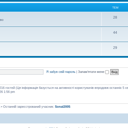
м
ТЕМ
Т
28
тво
е
м
Т
44
е
м
Т
29
е
м
Я забув свій пароль
|
Запам'ятати мене
 216 гостей (Ця інформація базується на активності користувачів впродовж останніх 5 х
26 1:56 pm
6
• Останній зареєстрований учасник:
Sonal2005