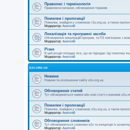
Правопис і термінологія
Правописні питання, обговорення термінів.
Помилки і пропозиції
Помилки, знайдені у словниках r2u.org.ua, а також пропоз
Модератор:
Анатолій
Локалізація та програмні засоби
Обговорення локалізацій програм, та ПЗ пов’язаних з м
Модератор:
Анатолій
Різне
В цей розділ попадає все, що не підпадає під тематику ін
Модератор:
Анатолій
E2U.ORG.UA
Новини
Новини та оголошення сайту e2u.org.ua
Обговорення статей
Тут обговорюються наявні або нові статті словників e2u.o
Помилки і пропозиції
Помилки, знайдені у словниках e2u.org.ua, а також пропо
Модератор:
Анатолій
Обговорення словників
Тут обговорюються словники e2u та концепція їх розвитк
Модератор:
Анатолій