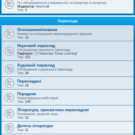
Тут обговорюються словники e2u та концепція їх розвитку
Модератор:
Анатолій
Тем:
4
Переклади
Оголошення/новини
Новини та оголошення перекладацького форуму
Тем:
12
Науковий переклад
Обговорення наукового перекладу
Підфорум:
Переклад "Deep Learning"
Тем:
151
Художній переклад
Обговорення художнього перекладу
Тем:
38
Перекладачі
Тем:
18
Порадник
Перекладацька майстерня
Тем:
139
Література, присвячена перекладові
Покликання, рецензії тощо
Тем:
12
Дитяча література
Тем:
11