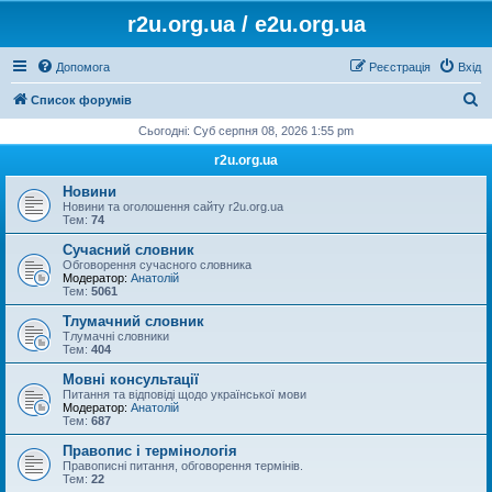
r2u.org.ua / e2u.org.ua
Допомога
Реєстрація
Вхід
П
Список форумів
о
Сьогодні: Суб серпня 08, 2026 1:55 pm
ш
r2u.org.ua
у
Новини
к
Новини та оголошення сайту r2u.org.ua
Тем:
74
Сучасний словник
Обговорення сучасного словника
Модератор:
Анатолій
Тем:
5061
Тлумачний словник
Тлумачні словники
Тем:
404
Мовні консультації
Питання та відповіді щодо української мови
Модератор:
Анатолій
Тем:
687
Правопис і термінологія
Правописні питання, обговорення термінів.
Тем:
22