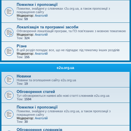
Помилки і пропозиції
Помилки, знайдені у словниках r2u.org.ua, а також пропозиції з
покращення сайту
Модератор:
Анатолій
Тем:
59
Локалізація та програмні засоби
Обговорення локалізацій програм, та ПЗ пов’язаних з мовною тематикою
Модератор:
Анатолій
Тем:
324
Різне
В цей розділ попадає все, що не підпадає під тематику інших розділів
Модератор:
Анатолій
Тем:
155
e2u.org.ua
Новини
Новини та оголошення сайту e2u.org.ua
Тем:
19
Обговорення статей
Тут обговорюються наявні або нові статті словників e2u.org.ua
Тем:
1594
Помилки і пропозиції
Помилки, знайдені у словниках e2u.org.ua, а також пропозиції з
покращення сайту
Модератор:
Анатолій
Тем:
30
Обговорення словників