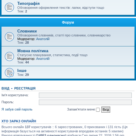
Типографія
Обговорення оформлення текстів: лапки, відступи тощо
Тем:
2
Форум
Словники
Обговорення словників, статті про словники, словникарство
Модератор:
Анатолій
Тем:
28
Мовна політика
Статусне планування, статистика, події тощо
Модератор:
Анатолій
Тем:
44
Інше
Тем:
29
ВХІД
•
РЕЄСТРАЦІЯ
Ім'я користувача:
Пароль:
Я забув свій пароль
Запам'ятати мене
ХТО ЗАРАЗ ОНЛАЙН
Всього онлайн
137
користувачів :: 6 зареєстрованих, 0 прихованих і 131 гість (Ця
інформація базується на активності користувачів впродовж останніх 5 хвилин)
Рекорд відвідуваності
(14953 одночасно)
відбувся Сер липня 22, 2026 1:56 pm