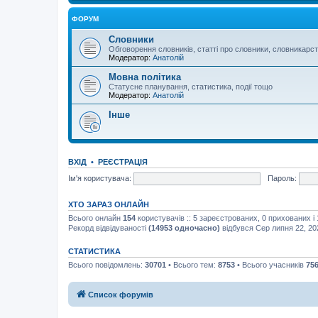
ФОРУМ
Словники
Обговорення словників, статті про словники, словникарс
Модератор:
Анатолій
Мовна політика
Статусне планування, статистика, події тощо
Модератор:
Анатолій
Інше
ВХІД
•
РЕЄСТРАЦІЯ
Ім'я користувача:
Пароль:
ХТО ЗАРАЗ ОНЛАЙН
Всього онлайн
154
користувачів :: 5 зареєстрованих, 0 прихованих і
Рекорд відвідуваності
(14953 одночасно)
відбувся Сер липня 22, 20
СТАТИСТИКА
Всього повідомлень:
30701
• Всього тем:
8753
• Всього учасників
75
Список форумів