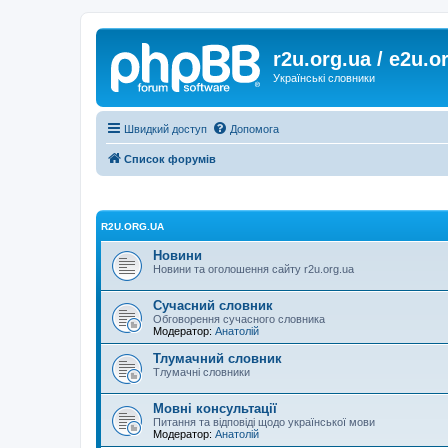
r2u.org.ua / e2u.o
Українські словники
Швидкий доступ
Допомога
Список форумів
R2U.ORG.UA
Новини
Новини та оголошення сайту r2u.org.ua
Сучасний словник
Обговорення сучасного словника
Модератор:
Анатолій
Тлумачний словник
Тлумачні словники
Мовні консультації
Питання та відповіді щодо української мови
Модератор:
Анатолій