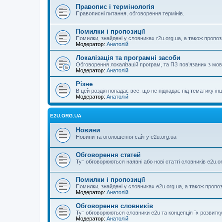
Правопис і термінологія
Правописні питання, обговорення термінів.
Помилки і пропозиції
Помилки, знайдені у словниках r2u.org.ua, а також пропоз
Модератор:
Анатолій
Локалізація та програмні засоби
Обговорення локалізацій програм, та ПЗ пов’язаних з м
Модератор:
Анатолій
Різне
В цей розділ попадає все, що не підпадає під тематику ін
Модератор:
Анатолій
E2U.ORG.UA
Новини
Новини та оголошення сайту e2u.org.ua
Обговорення статей
Тут обговорюються наявні або нові статті словників e2u.o
Помилки і пропозиції
Помилки, знайдені у словниках e2u.org.ua, а також пропо
Модератор:
Анатолій
Обговорення словників
Тут обговорюються словники e2u та концепція їх розвитк
Модератор:
Анатолій