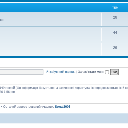
м
ТЕМ
Т
28
тво
е
м
Т
44
е
м
Т
29
е
м
Я забув свій пароль
|
Запам'ятати мене
 149 гостей (Ця інформація базується на активності користувачів впродовж останніх 5 х
26 1:56 pm
6
• Останній зареєстрований учасник:
Sonal2005