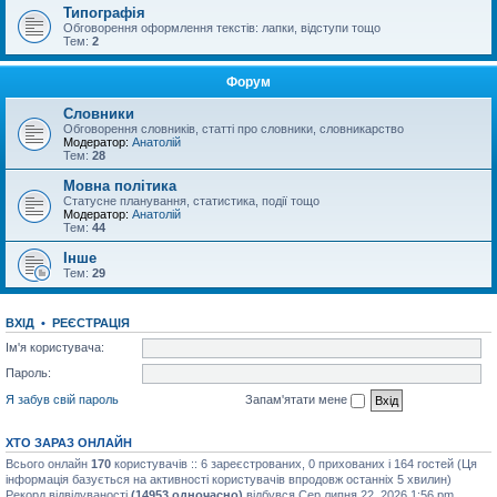
Типографія
Обговорення оформлення текстів: лапки, відступи тощо
Тем:
2
Форум
Словники
Обговорення словників, статті про словники, словникарство
Модератор:
Анатолій
Тем:
28
Мовна політика
Статусне планування, статистика, події тощо
Модератор:
Анатолій
Тем:
44
Інше
Тем:
29
ВХІД
•
РЕЄСТРАЦІЯ
Ім'я користувача:
Пароль:
Я забув свій пароль
Запам'ятати мене
ХТО ЗАРАЗ ОНЛАЙН
Всього онлайн
170
користувачів :: 6 зареєстрованих, 0 прихованих і 164 гостей (Ця
інформація базується на активності користувачів впродовж останніх 5 хвилин)
Рекорд відвідуваності
(14953 одночасно)
відбувся Сер липня 22, 2026 1:56 pm