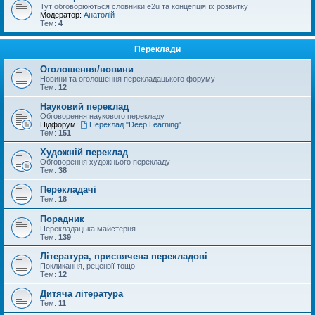
Тут обговорюються словники e2u та концепція їх розвитку
Модератор:
Анатолій
Тем:
4
Переклади
Оголошення/новини
Новини та оголошення перекладацького форуму
Тем:
12
Науковий переклад
Обговорення наукового перекладу
Підфорум:
Переклад "Deep Learning"
Тем:
151
Художній переклад
Обговорення художнього перекладу
Тем:
38
Перекладачі
Тем:
18
Порадник
Перекладацька майстерня
Тем:
139
Література, присвячена перекладові
Покликання, рецензії тощо
Тем:
12
Дитяча література
Тем:
11