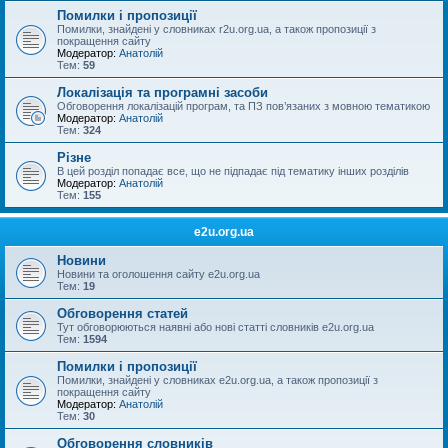
Помилки і пропозиції
Помилки, знайдені у словниках r2u.org.ua, а також пропозиції з
покращення сайту
Модератор:
Анатолій
Тем:
59
Локалізація та програмні засоби
Обговорення локалізацій програм, та ПЗ пов’язаних з мовною тематикою
Модератор:
Анатолій
Тем:
324
Різне
В цей розділ попадає все, що не підпадає під тематику інших розділів
Модератор:
Анатолій
Тем:
155
e2u.org.ua
Новини
Новини та оголошення сайту e2u.org.ua
Тем:
19
Обговорення статей
Тут обговорюються наявні або нові статті словників e2u.org.ua
Тем:
1594
Помилки і пропозиції
Помилки, знайдені у словниках e2u.org.ua, а також пропозиції з
покращення сайту
Модератор:
Анатолій
Тем:
30
Обговорення словників