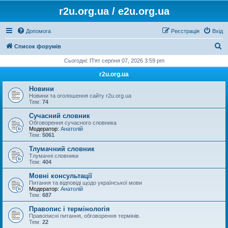
r2u.org.ua / e2u.org.ua
Допомога
Реєстрація
Вхід
П
Список форумів
о
Сьогодні: П'ят серпня 07, 2026 3:59 pm
ш
r2u.org.ua
у
Новини
к
Новини та оголошення сайту r2u.org.ua
Тем:
74
Сучасний словник
Обговорення сучасного словника
Модератор:
Анатолій
Тем:
5061
Тлумачний словник
Тлумачні словники
Тем:
404
Мовні консультації
Питання та відповіді щодо української мови
Модератор:
Анатолій
Тем:
687
Правопис і термінологія
Правописні питання, обговорення термінів.
Тем:
22