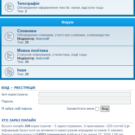
Типографія
Обговорення оформлення текстів: лапки, відступи тощо
Тем:
2
Форум
Словники
Обговорення словників, статті про словники, словникарство
Модератор:
Анатолій
Тем:
28
Мовна політика
Статусне планування, статистика, події тощо
Модератор:
Анатолій
Тем:
44
Інше
Тем:
29
ВХІД
•
РЕЄСТРАЦІЯ
Ім'я користувача:
Пароль:
Я забув свій пароль
Запам'ятати мене
ХТО ЗАРАЗ ОНЛАЙН
Всього онлайн
208
користувачів :: 5 зареєстрованих, 0 прихованих і 203 гостей (Ця
інформація базується на активності користувачів впродовж останніх 5 хвилин)
Рекорд відвідуваності
(14953 одночасно)
відбувся Сер липня 22, 2026 1:56 pm