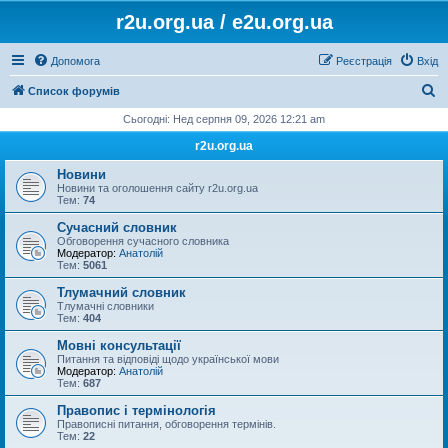
r2u.org.ua / e2u.org.ua
Допомога
Реєстрація
Вхід
П
Список форумів
о
Сьогодні: Нед серпня 09, 2026 12:21 am
ш
r2u.org.ua
у
Новини
к
Новини та оголошення сайту r2u.org.ua
Тем:
74
Сучасний словник
Обговорення сучасного словника
Модератор:
Анатолій
Тем:
5061
Тлумачний словник
Тлумачні словники
Тем:
404
Мовні консультації
Питання та відповіді щодо української мови
Модератор:
Анатолій
Тем:
687
Правопис і термінологія
Правописні питання, обговорення термінів.
Тем:
22