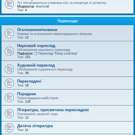
Тут обговорюються словники e2u та концепція їх розвитку
Модератор:
Анатолій
Тем:
4
Переклади
Оголошення/новини
Новини та оголошення перекладацького форуму
Тем:
12
Науковий переклад
Обговорення наукового перекладу
Підфорум:
Переклад "Deep Learning"
Тем:
151
Художній переклад
Обговорення художнього перекладу
Тем:
38
Перекладачі
Тем:
18
Порадник
Перекладацька майстерня
Тем:
139
Література, присвячена перекладові
Покликання, рецензії тощо
Тем:
12
Дитяча література
Тем:
11