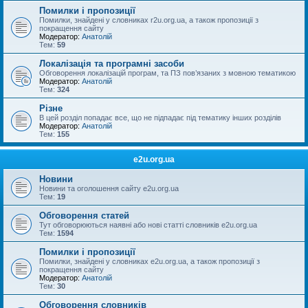
Помилки і пропозиції
Помилки, знайдені у словниках r2u.org.ua, а також пропозиції з
покращення сайту
Модератор:
Анатолій
Тем:
59
Локалізація та програмні засоби
Обговорення локалізацій програм, та ПЗ пов’язаних з мовною тематикою
Модератор:
Анатолій
Тем:
324
Різне
В цей розділ попадає все, що не підпадає під тематику інших розділів
Модератор:
Анатолій
Тем:
155
e2u.org.ua
Новини
Новини та оголошення сайту e2u.org.ua
Тем:
19
Обговорення статей
Тут обговорюються наявні або нові статті словників e2u.org.ua
Тем:
1594
Помилки і пропозиції
Помилки, знайдені у словниках e2u.org.ua, а також пропозиції з
покращення сайту
Модератор:
Анатолій
Тем:
30
Обговорення словників