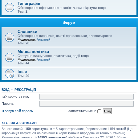
Типографія
Обговорення оформлення текстів: лапки, відступи тощо
Тем:
2
Форум
Словники
Обговорення словників, статті про словники, словникарство
Модератор:
Анатолій
Тем:
28
Мовна політика
Статусне планування, статистика, події тощо
Модератор:
Анатолій
Тем:
44
Інше
Тем:
29
ВХІД
•
РЕЄСТРАЦІЯ
Ім'я користувача:
Пароль:
Я забув свій пароль
Запам'ятати мене
ХТО ЗАРАЗ ОНЛАЙН
Всього онлайн
159
користувачів :: 5 зареєстрованих, 0 прихованих і 154 гостей (Ця
інформація базується на активності користувачів впродовж останніх 5 хвилин)
Рекорд відвідуваності
(14953 одночасно)
відбувся Сер липня 22, 2026 1:56 pm