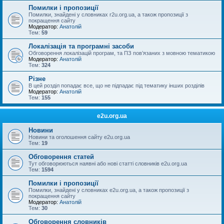
Помилки і пропозиції
Помилки, знайдені у словниках r2u.org.ua, а також пропозиції з
покращення сайту
Модератор:
Анатолій
Тем:
59
Локалізація та програмні засоби
Обговорення локалізацій програм, та ПЗ пов’язаних з мовною тематикою
Модератор:
Анатолій
Тем:
324
Різне
В цей розділ попадає все, що не підпадає під тематику інших розділів
Модератор:
Анатолій
Тем:
155
e2u.org.ua
Новини
Новини та оголошення сайту e2u.org.ua
Тем:
19
Обговорення статей
Тут обговорюються наявні або нові статті словників e2u.org.ua
Тем:
1594
Помилки і пропозиції
Помилки, знайдені у словниках e2u.org.ua, а також пропозиції з
покращення сайту
Модератор:
Анатолій
Тем:
30
Обговорення словників