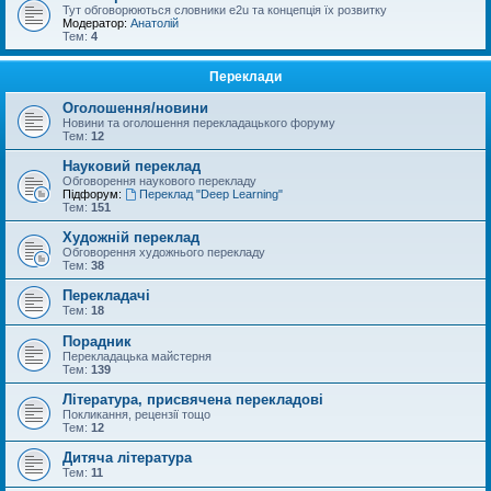
Тут обговорюються словники e2u та концепція їх розвитку
Модератор:
Анатолій
Тем:
4
Переклади
Оголошення/новини
Новини та оголошення перекладацького форуму
Тем:
12
Науковий переклад
Обговорення наукового перекладу
Підфорум:
Переклад "Deep Learning"
Тем:
151
Художній переклад
Обговорення художнього перекладу
Тем:
38
Перекладачі
Тем:
18
Порадник
Перекладацька майстерня
Тем:
139
Література, присвячена перекладові
Покликання, рецензії тощо
Тем:
12
Дитяча література
Тем:
11