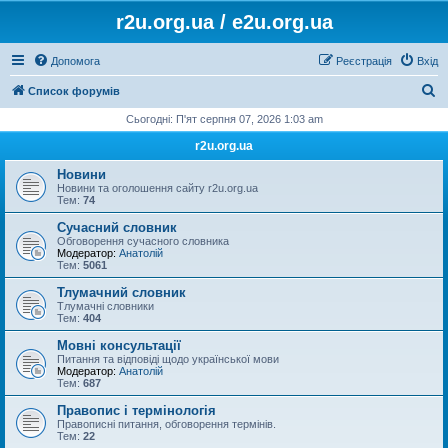
r2u.org.ua / e2u.org.ua
Допомога
Реєстрація
Вхід
П
Список форумів
о
Сьогодні: П'ят серпня 07, 2026 1:03 am
ш
r2u.org.ua
у
Новини
к
Новини та оголошення сайту r2u.org.ua
Тем:
74
Сучасний словник
Обговорення сучасного словника
Модератор:
Анатолій
Тем:
5061
Тлумачний словник
Тлумачні словники
Тем:
404
Мовні консультації
Питання та відповіді щодо української мови
Модератор:
Анатолій
Тем:
687
Правопис і термінологія
Правописні питання, обговорення термінів.
Тем:
22