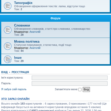
Типографія
Обговорення оформлення текстів: лапки, відступи тощо
Тем:
2
Форум
Словники
Обговорення словників, статті про словники, словникарство
Модератор:
Анатолій
Тем:
28
Мовна політика
Статусне планування, статистика, події тощо
Модератор:
Анатолій
Тем:
44
Інше
Тем:
29
ВХІД
•
РЕЄСТРАЦІЯ
Ім'я користувача:
Пароль:
Я забув свій пароль
Запам'ятати мене
ХТО ЗАРАЗ ОНЛАЙН
Всього онлайн
183
користувачів :: 6 зареєстрованих, 0 прихованих і 177 гостей (Ця
інформація базується на активності користувачів впродовж останніх 5 хвилин)
Рекорд відвідуваності
(14953 одночасно)
відбувся Сер липня 22, 2026 1:56 pm