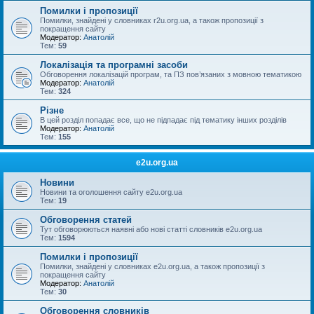
Помилки і пропозиції
Помилки, знайдені у словниках r2u.org.ua, а також пропозиції з
покращення сайту
Модератор:
Анатолій
Тем:
59
Локалізація та програмні засоби
Обговорення локалізацій програм, та ПЗ пов’язаних з мовною тематикою
Модератор:
Анатолій
Тем:
324
Різне
В цей розділ попадає все, що не підпадає під тематику інших розділів
Модератор:
Анатолій
Тем:
155
e2u.org.ua
Новини
Новини та оголошення сайту e2u.org.ua
Тем:
19
Обговорення статей
Тут обговорюються наявні або нові статті словників e2u.org.ua
Тем:
1594
Помилки і пропозиції
Помилки, знайдені у словниках e2u.org.ua, а також пропозиції з
покращення сайту
Модератор:
Анатолій
Тем:
30
Обговорення словників