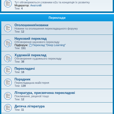
Тут обговорюються словники e2u та концепція їх розвитку
Модератор:
Анатолій
Тем:
4
Переклади
Оголошення/новини
Новини та оголошення перекладацького форуму
Тем:
12
Науковий переклад
Обговорення наукового перекладу
Підфорум:
Переклад "Deep Learning"
Тем:
151
Художній переклад
Обговорення художнього перекладу
Тем:
38
Перекладачі
Тем:
18
Порадник
Перекладацька майстерня
Тем:
139
Література, присвячена перекладові
Покликання, рецензії тощо
Тем:
12
Дитяча література
Тем:
11