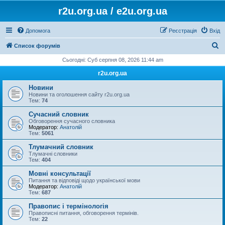
r2u.org.ua / e2u.org.ua
Допомога
Реєстрація
Вхід
П
Список форумів
о
Сьогодні: Суб серпня 08, 2026 11:44 am
ш
r2u.org.ua
у
Новини
к
Новини та оголошення сайту r2u.org.ua
Тем:
74
Сучасний словник
Обговорення сучасного словника
Модератор:
Анатолій
Тем:
5061
Тлумачний словник
Тлумачні словники
Тем:
404
Мовні консультації
Питання та відповіді щодо української мови
Модератор:
Анатолій
Тем:
687
Правопис і термінологія
Правописні питання, обговорення термінів.
Тем:
22