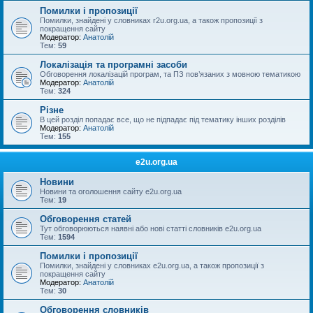
Помилки і пропозиції
Помилки, знайдені у словниках r2u.org.ua, а також пропозиції з
покращення сайту
Модератор:
Анатолій
Тем:
59
Локалізація та програмні засоби
Обговорення локалізацій програм, та ПЗ пов’язаних з мовною тематикою
Модератор:
Анатолій
Тем:
324
Різне
В цей розділ попадає все, що не підпадає під тематику інших розділів
Модератор:
Анатолій
Тем:
155
e2u.org.ua
Новини
Новини та оголошення сайту e2u.org.ua
Тем:
19
Обговорення статей
Тут обговорюються наявні або нові статті словників e2u.org.ua
Тем:
1594
Помилки і пропозиції
Помилки, знайдені у словниках e2u.org.ua, а також пропозиції з
покращення сайту
Модератор:
Анатолій
Тем:
30
Обговорення словників