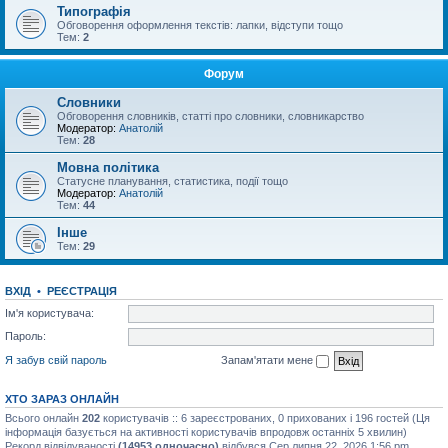
Типографія
Обговорення оформлення текстів: лапки, відступи тощо
Тем:
2
Форум
Словники
Обговорення словників, статті про словники, словникарство
Модератор:
Анатолій
Тем:
28
Мовна політика
Статусне планування, статистика, події тощо
Модератор:
Анатолій
Тем:
44
Інше
Тем:
29
ВХІД
•
РЕЄСТРАЦІЯ
Ім'я користувача:
Пароль:
Я забув свій пароль
Запам'ятати мене
ХТО ЗАРАЗ ОНЛАЙН
Всього онлайн
202
користувачів :: 6 зареєстрованих, 0 прихованих і 196 гостей (Ця
інформація базується на активності користувачів впродовж останніх 5 хвилин)
Рекорд відвідуваності
(14953 одночасно)
відбувся Сер липня 22, 2026 1:56 pm