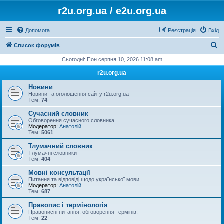
r2u.org.ua / e2u.org.ua
Допомога
Реєстрація
Вхід
П
Список форумів
о
Сьогодні: Пон серпня 10, 2026 11:08 am
ш
r2u.org.ua
у
Новини
к
Новини та оголошення сайту r2u.org.ua
Тем:
74
Сучасний словник
Обговорення сучасного словника
Модератор:
Анатолій
Тем:
5061
Тлумачний словник
Тлумачні словники
Тем:
404
Мовні консультації
Питання та відповіді щодо української мови
Модератор:
Анатолій
Тем:
687
Правопис і термінологія
Правописні питання, обговорення термінів.
Тем:
22