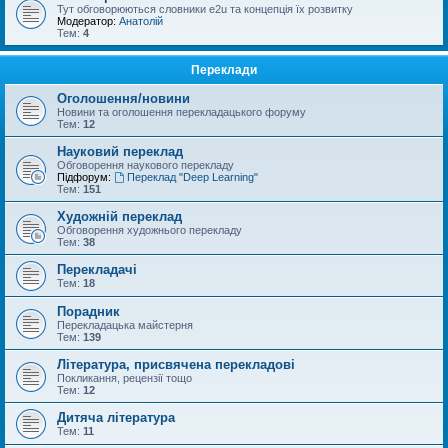
Тут обговорюються словники e2u та концепція їх розвитку
Модератор:
Анатолій
Тем:
4
Переклади
Оголошення/новини
Новини та оголошення перекладацького форуму
Тем:
12
Науковий переклад
Обговорення наукового перекладу
Підфорум:
Переклад "Deep Learning"
Тем:
151
Художній переклад
Обговорення художнього перекладу
Тем:
38
Перекладачі
Тем:
18
Порадник
Перекладацька майстерня
Тем:
139
Література, присвячена перекладові
Покликання, рецензії тощо
Тем:
12
Дитяча література
Тем:
11