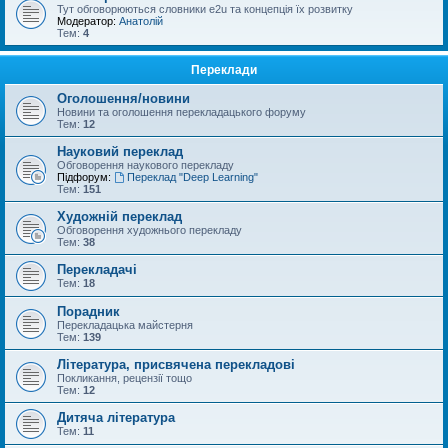
Тут обговорюються словники e2u та концепція їх розвитку
Модератор:
Анатолій
Тем:
4
Переклади
Оголошення/новини
Новини та оголошення перекладацького форуму
Тем:
12
Науковий переклад
Обговорення наукового перекладу
Підфорум:
Переклад "Deep Learning"
Тем:
151
Художній переклад
Обговорення художнього перекладу
Тем:
38
Перекладачі
Тем:
18
Порадник
Перекладацька майстерня
Тем:
139
Література, присвячена перекладові
Покликання, рецензії тощо
Тем:
12
Дитяча література
Тем:
11