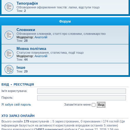
Типографія
Обговорення оформлення текстів: лапки, відступи тощо
Тем:
2
Форум
Словники
Обговорення словників, статті про словники, словникарство
Модератор:
Анатолій
Тем:
28
Мовна політика
Статусне планування, статистика, події тощо
Модератор:
Анатолій
Тем:
44
Інше
Тем:
29
ВХІД
•
РЕЄСТРАЦІЯ
Ім'я користувача:
Пароль:
Я забув свій пароль
Запам'ятати мене
ХТО ЗАРАЗ ОНЛАЙН
Всього онлайн
179
користувачів :: 5 зареєстрованих, 0 прихованих і 174 гостей (Ця
інформація базується на активності користувачів впродовж останніх 5 хвилин)
Рекорд відвідуваності
(14953 одночасно)
відбувся Сер липня 22, 2026 1:56 pm