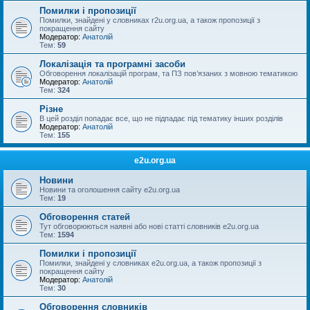
Помилки і пропозиції
Помилки, знайдені у словниках r2u.org.ua, а також пропозиції з
покращення сайту
Модератор:
Анатолій
Тем:
59
Локалізація та програмні засоби
Обговорення локалізацій програм, та ПЗ пов’язаних з мовною тематикою
Модератор:
Анатолій
Тем:
324
Різне
В цей розділ попадає все, що не підпадає під тематику інших розділів
Модератор:
Анатолій
Тем:
155
e2u.org.ua
Новини
Новини та оголошення сайту e2u.org.ua
Тем:
19
Обговорення статей
Тут обговорюються наявні або нові статті словників e2u.org.ua
Тем:
1594
Помилки і пропозиції
Помилки, знайдені у словниках e2u.org.ua, а також пропозиції з
покращення сайту
Модератор:
Анатолій
Тем:
30
Обговорення словників