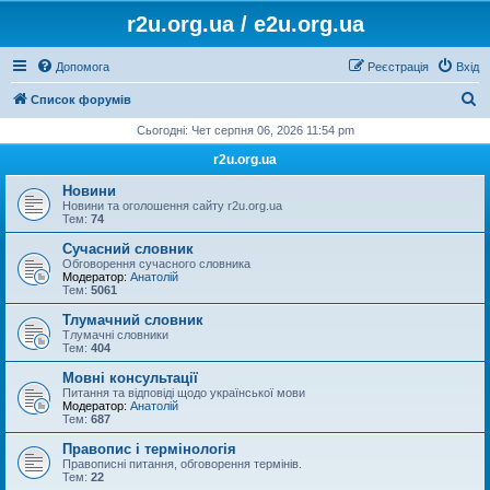
r2u.org.ua / e2u.org.ua
Допомога
Реєстрація
Вхід
П
Список форумів
о
Сьогодні: Чет серпня 06, 2026 11:54 pm
ш
r2u.org.ua
у
Новини
к
Новини та оголошення сайту r2u.org.ua
Тем:
74
Сучасний словник
Обговорення сучасного словника
Модератор:
Анатолій
Тем:
5061
Тлумачний словник
Тлумачні словники
Тем:
404
Мовні консультації
Питання та відповіді щодо української мови
Модератор:
Анатолій
Тем:
687
Правопис і термінологія
Правописні питання, обговорення термінів.
Тем:
22